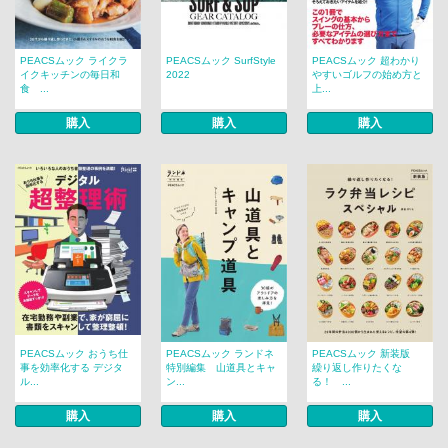
PEACSムック ライクラ
PEACSムック SurfStyle
PEACSムック 超わかり
イクキッチンの毎日和
2022
やすいゴルフの始め方と
食 ...
上...
購入
購入
購入
PEACSムック おうち仕
PEACSムック ランドネ
PEACSムック 新装版
事を効率化する デジタ
特別編集 山道具とキャ
繰り返し作りたくな
ル...
ン...
る！ ...
購入
購入
購入