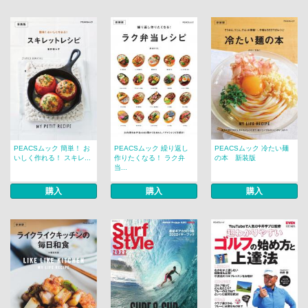
PEACSムック 簡単！ お
PEACSムック 繰り返し
PEACSムック 冷たい麺
いしく作れる！ スキレ...
作りたくなる！ ラク弁
の本 新装版
当...
購入
購入
購入