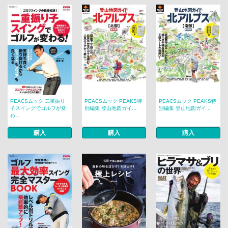
PEACSムック 二重振り
PEACSムック PEAKS特
PEACSムック PEAKS特
子スイングでゴルフが変
別編集 登山地図ガイ...
別編集 登山地図ガイ...
わ...
購入
購入
購入