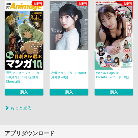
NEW!
NEW!
NEW!
週刊アニメージュ 2026
声優グランプリ 2026年9
Weekly Capsule
年8月7日・14日合併号
月号 [Full版]
ENTAME 202... [Full版]
[Special版]
購入
購入
購入
もっと見る
アプリダウンロード