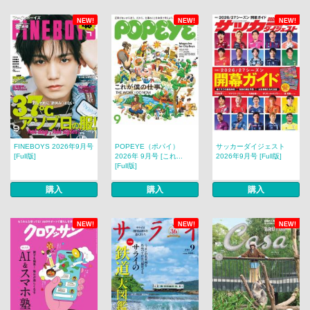
NEW!
NEW!
NEW!
FINEBOYS 2026年9月号
POPEYE（ポパイ）
サッカーダイジェスト
[Full版]
2026年 9月号 [これ...
2026年9月号 [Full版]
[Full版]
購入
購入
購入
NEW!
NEW!
NEW!