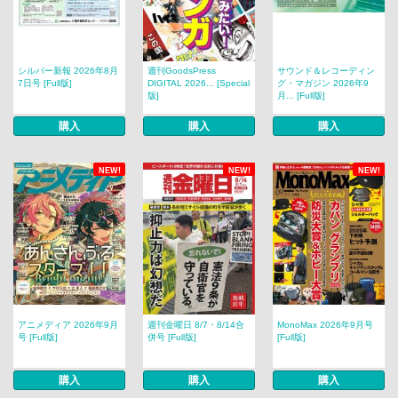
シルバー新報 2026年8月
週刊GoodsPress
サウンド＆レコーディン
7日号 [Full版]
DIGITAL 2026... [Special
グ・マガジン 2026年9
版]
月... [Full版]
購入
購入
購入
NEW!
NEW!
NEW!
アニメディア 2026年9月
週刊金曜日 8/7・8/14合
MonoMax 2026年9月号
号 [Full版]
併号 [Full版]
[Full版]
購入
購入
購入