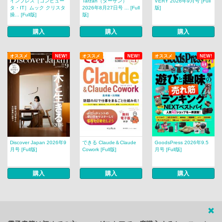
インプレス［コンピュー
Tarzan（ターザン）
VERY 2026年9月号 [Full
タ・IT］ムック クリスタ
2026年8月27日号 ... [Full
版]
操... [Full版]
版]
購入
購入
購入
オススメ
NEW!
オススメ
NEW!
オススメ
NEW!
Discover Japan 2026年9
できる Claude＆Claude
GoodsPress 2026年9.5
月号 [Full版]
Cowork [Full版]
月号 [Full版]
購入
購入
購入