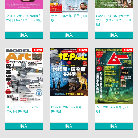
クロワッサン 2026年8月
サライ 2026年9月号 [Full
Casa BRUTUS（カーサ
25日号No.1171... [Full版]
版]
ブルータス） 202... [Full
版]
購入
購入
購入
NEW!
NEW!
NEW!
月刊モデルアート 2026
BE-PAL 2026年9月号
ムー 2026年9月号 [Full
年9月号 [Full版]
[Full版]
版]
購入
購入
購入