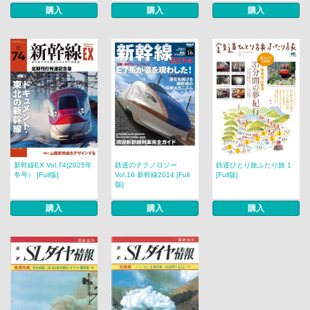
購入
購入
購入
新幹線EX Vol.74(2025年
鉄道のテクノロジー
鉄道ひとり旅ふたり旅 1
冬号） [Full版]
Vol.16 新幹線2014 [Full
[Full版]
版]
購入
購入
購入