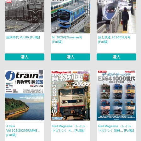
国鉄時代 Vol.86 [Full版]
N. 2026年Summer号
旅と鉄道 2026年8月号
[Full版]
[Full版]
購入
購入
購入
J train
Rail Magazine（レイル・
Rail Magazine（レイル・
Vol.102(2026SUMME...
マガジン） 4... [Full版]
マガジン）別冊... [Full版]
[Full版]