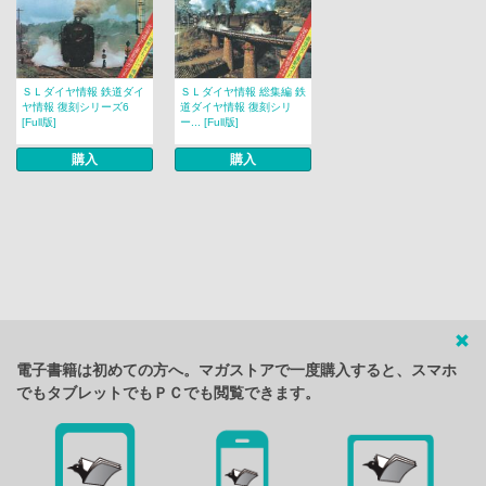
ＳＬダイヤ情報 鉄道ダイ
ＳＬダイヤ情報 総集編 鉄
ヤ情報 復刻シリーズ6
道ダイヤ情報 復刻シリ
[Full版]
ー... [Full版]
購入
購入
電子書籍は初めての方へ。マガストアで一度購入すると、スマホ
でもタブレットでもＰＣでも閲覧できます。