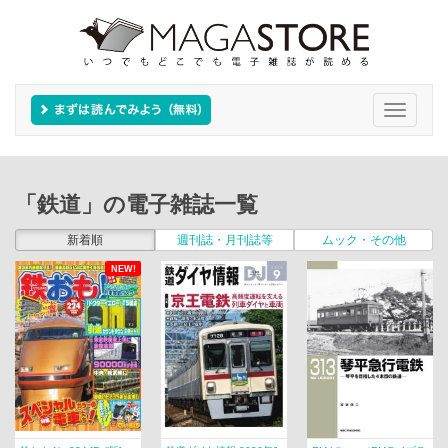
Toggle
navigati
「鉄道」の電子雑誌一覧
新着順
週刊誌・月刊誌等
ムック・その他
NEW!