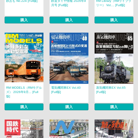
鉄おも No.224 [Full版]
鉄道ダイヤ情報 2026年9
RM Library（RMライブラ
月号 [Full版]
リー） Vol.... [Full版]
購入
購入
購入
RM MODELS（RMモデル
電気機関車EX Vol.40
蒸気機関車EX Vol.65
ズ） 2026年9月... [Full
[Full版]
[Full版]
版]
購入
購入
購入