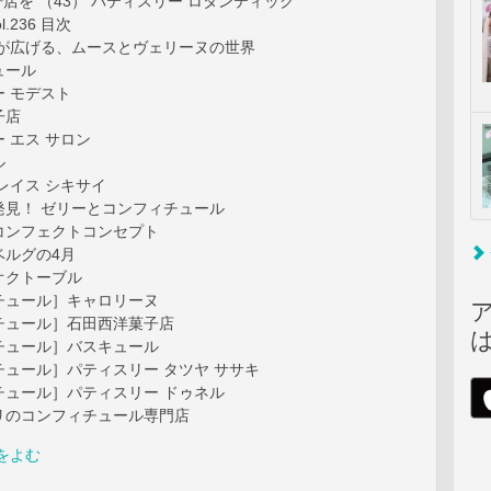
で店を （43） パティスリー ロタンティック
vol.236 目次
物が広げる、ムースとヴェリーヌの世界
ュール
 モデスト
子店
 エス サロン
ル
レイス シキサイ
発見！ ゼリーとコンフィチュール
ンフェクトコンセプト
ルグの4月
クトーブル
ュール］キャロリーヌ
ュール］石田西洋菓子店
ュール］バスキュール
ュール］パティスリー タツヤ ササキ
ュール］パティスリー ドゥネル
リのコンフィチュール専門店
をよむ