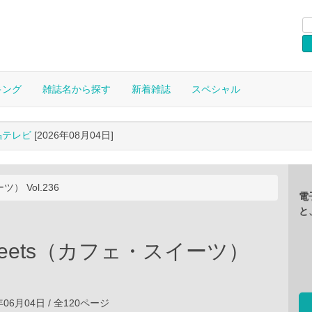
キング
雑誌名から探す
新着雑誌
スペシャル
晶テレビ
[2026年08月04日]
ツ） Vol.236
電
と
‐sweets（カフェ・スイーツ）
年06月04日 / 全120ページ