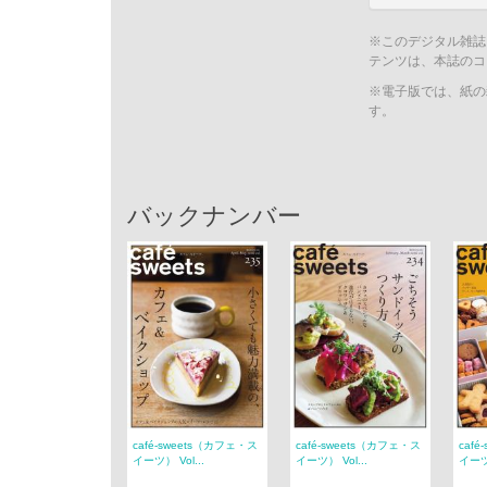
※このデジタル雑誌
テンツは、本誌のコ
※電子版では、紙の
す。
バックナンバー
café‐sweets（カフェ・ス
café‐sweets（カフェ・ス
caf
イーツ） Vol...
イーツ） Vol...
イーツ）