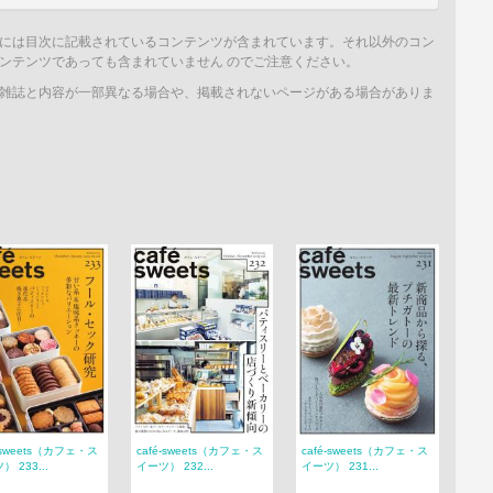
には目次に記載されているコンテンツが含まれています。それ以外のコン
ンテンツであっても含まれていません のでご注意ください。
雑誌と内容が一部異なる場合や、掲載されないページがある場合がありま
é‐sweets（カフェ・ス
café‐sweets（カフェ・ス
café‐sweets（カフェ・ス
 233...
イーツ） 232...
イーツ） 231...