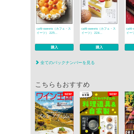
café‐sweets（カフェ・ス
café‐sweets（カフェ・ス
caf
イーツ） 225...
イーツ） 224...
イーツ）
購入
購入
全てのバックナンバーを見る
こちらもおすすめ
NEW!
NEW!