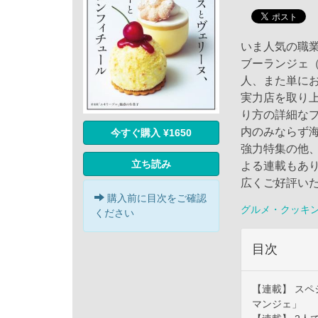
いま人気の職
ブーランジェ
人、また単に
実力店を取り
り方の詳細な
内のみならず
今すぐ購入 ¥1650
強力特集の他
立ち読み
よる連載もあ
広くご好評い
購入前に目次をご確認
グルメ・クッキ
ください
目次
【連載】 スペ
マンジェ」