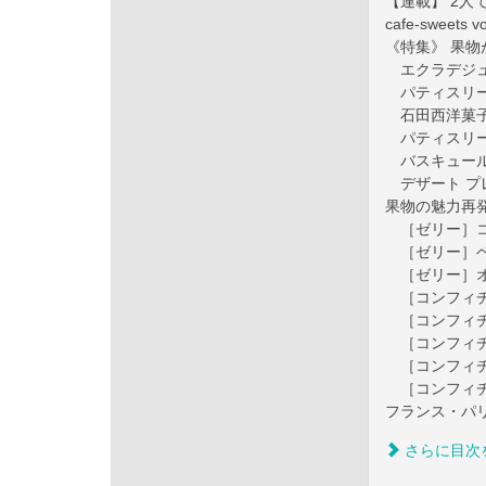
【連載】 2人
cafe-sweets 
《特集》 果
エクラデジ
パティスリー
石田西洋菓
パティスリー
バスキュー
デザート プ
果物の魅力再
［ゼリー］コ
［ゼリー］ベ
［ゼリー］オ
［コンフィチ
［コンフィチ
［コンフィチ
［コンフィチ
［コンフィチ
フランス・パ
さらに目次