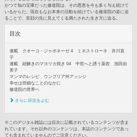
かつて知の宝庫だった修道院は、その恩恵を今も多く与え続けて
いるからだ。現在もなお本来の活動を続けている修道院の姿に迫
ることで、笑顔の先に見えてくる満たされた生き方に迫る。
目次
連載 クオーコ・ジャポネーゼ 4 ミネストローネ 井川直
子
連載 紐解きのマヨリカ焼き 04 中世へと誘う薬壺 池田由
美子
マンマのレシピ ウンブリア州アッシジ
幸せは些細なことのなかに
修道院の世界へ
さらに目次をよむ
※このデジタル雑誌には目次に記載されているコンテンツが含ま
れています。それ以外のコンテンツは、本誌のコンテンツであっ
ても含まれていませんのでご注意ください。