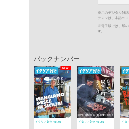
※このデジタル雑誌
テンツは、本誌のコ
※電子版では、紙の
す。
バックナンバー
NEW!
イタリア好き Vol.66
イタリア好き vol.65
イタリ