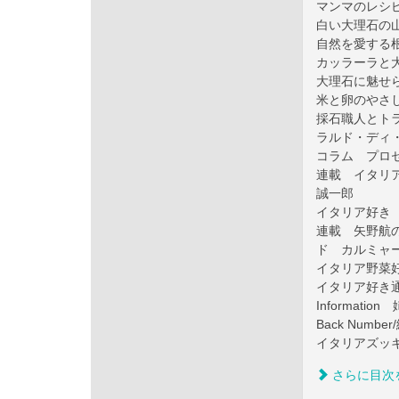
マンマのレシ
白い大理石の
自然を愛する
カッラーラと
大理石に魅せ
米と卵のやさ
採石職人とト
ラルド・ディ
コラム プロ
連載 イタリ
誠一郎
イタリア好き
連載 矢野航の
ド カルミャ
イタリア野菜好
イタリア好き
Informat
Back Numbe
イタリアズッ
さらに目次