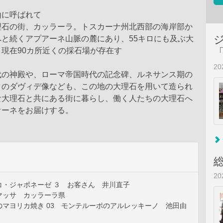
山に呼ばれて
理石の街、カッラーラ。トスカーナ州北西部の海岸部か
と続くアプアーネ山脈の麓にあり、55キロにも及ぶ大
現在90カ所近くの採石場が存在す
る。
2
代の神殿や、ローマ帝国時代の記念碑、ルネサンス期の
ロのダヴィデ像なども、この地の大理石を用いて造られ
な大理石と共にある街に暮らし、働く人たちの大理石へ
オーネをお届けする。
2
コ・ジャポネーゼ ３ お客さん 井川直子
マッサ゠カッラーラ県
のマヨリカ焼き 03 モンテルーポのアルレッキーノ 池田由