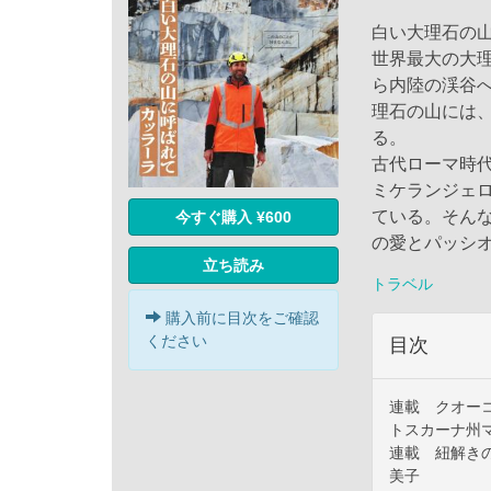
白い大理石の
世界最大の大
ら内陸の渓谷へ
理石の山には、
古代ローマ時
ミケランジェ
ている。そん
今すぐ購入 ¥600
の愛とパッシ
立ち読み
トラベル
購入前に目次をご確認
ください
目次
連載 クオー
トスカーナ州
連載 紐解き
美子