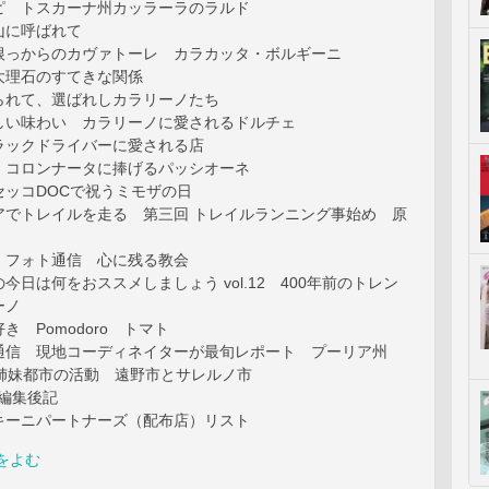
ピ トスカーナ州カッラーラのラルド
山に呼ばれて
根っからのカヴァトーレ カラカッタ・ボルギーニ
大理石のすてきな関係
られて、選ばれしカラリーノたち
しい味わい カラリーノに愛されるドルチェ
ラックドライバーに愛される店
・コロンナータに捧げるパッシオーネ
セッコDOCで祝うミモザの日
アでトレイルを走る 第三回 トレイルランニング事始め 原
 フォト通信 心に残る教会
今日は何をおススメしましょう vol.12 400年前のトレン
ーノ
き Pomodoro トマト
通信 現地コーディネイターが最旬レポート プーリア州
ion 姉妹都市の活動 遠野市とサレルノ市
r/編集後記
キーニパートナーズ（配布店）リスト
をよむ