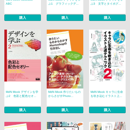
ABC
ぶ1 グラフィックデ...
ぶ3 文字とタイポグ...
購入
購入
購入
MdN Mook デザインを学
MdN Mook 作りたいもの
MdN Mook キャラに生命
ぶ2 色彩と配色セオ...
からさがすPhoto...
を吹き込むイラスト上...
購入
購入
購入