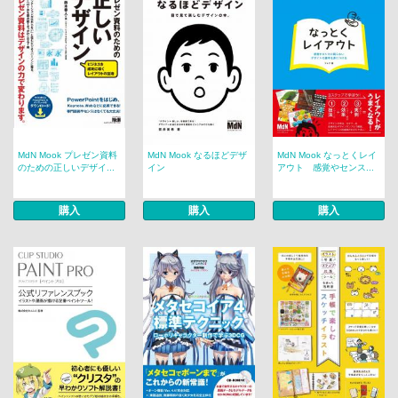
MdN Mook プレゼン資料
MdN Mook なるほどデザ
MdN Mook なっとくレイ
のための正しいデザイ...
イン
アウト 感覚やセンス...
購入
購入
購入