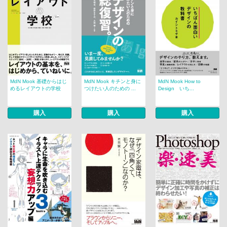
MdN Mook 基礎からはじ
MdN Mook キチンと身に
MdN Mook How to
めるレイアウトの学校
つけたい人のための ...
Design いち...
購入
購入
購入