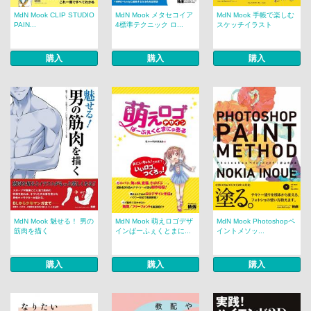
MdN Mook CLIP STUDIO
MdN Mook メタセコイア
MdN Mook 手帳で楽しむ
PAIN...
4標準テクニック ロ...
スケッチイラスト
購入
購入
購入
MdN Mook 魅せる！ 男の
MdN Mook 萌えロゴデザ
MdN Mook Photoshopペ
筋肉を描く
インぱーふぇくとまに...
イントメソッ...
購入
購入
購入