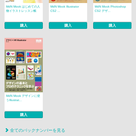
MdN Mook はじめての人
MdN Mook Illustrator
MdN Mook Photoshop
物イラストレッスン帳
CS2 ...
CS2 デザ...
購入
購入
購入
MdN Mook デザインに使
うIllustrat...
購入
全てのバックナンバーを見る