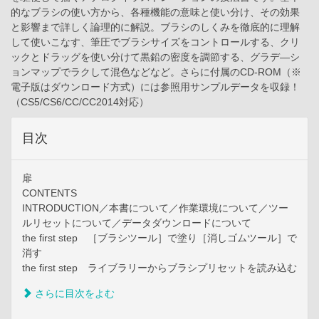
的なブラシの使い方から、各種機能の意味と使い分け、その効果
と影響まで詳しく論理的に解説。ブラシのしくみを徹底的に理解
して使いこなす、筆圧でブラシサイズをコントロールする、クリ
ックとドラッグを使い分けて黒鉛の密度を調節する、グラデ―シ
ョンマップでラクして混色などなど。さらに付属のCD-ROM（※
電子版はダウンロード方式）には参照用サンプルデータを収録！
（CS5/CS6/CC/CC2014対応）
目次
扉
CONTENTS
INTRODUCTION／本書について／作業環境について／ツー
ルリセットについて／データダウンロードについて
the first step ［ブラシツール］で塗り［消しゴムツール］で
消す
the first step ライブラリーからブラシプリセットを読み込む
さらに目次をよむ