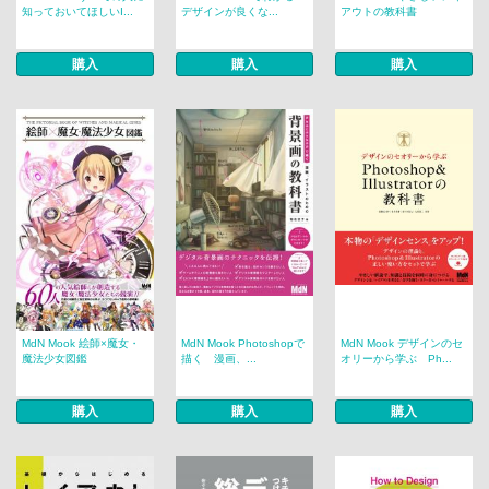
知っておいてほしいI...
デザインが良くな...
アウトの教科書
購入
購入
購入
MdN Mook 絵師×魔女・
MdN Mook Photoshopで
MdN Mook デザインのセ
魔法少女図鑑
描く 漫画、...
オリーから学ぶ Ph...
購入
購入
購入