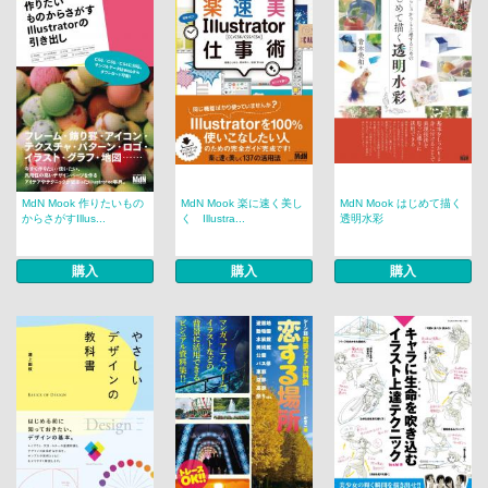
MdN Mook 作りたいもの
MdN Mook 楽に速く美し
MdN Mook はじめて描く
からさがすIllus...
く Illustra...
透明水彩
購入
購入
購入