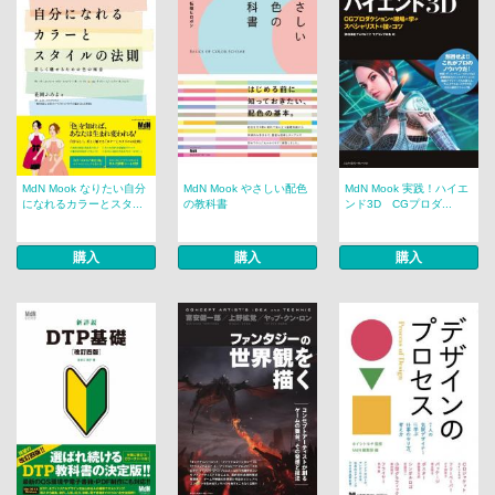
MdN Mook なりたい自分
MdN Mook やさしい配色
MdN Mook 実践！ハイエ
になれるカラーとスタ...
の教科書
ンド3D CGプロダ...
購入
購入
購入