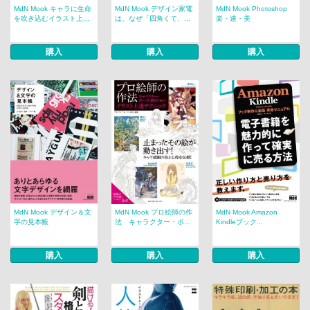
MdN Mook キャラに生命
MdN Mook デザイン家電
MdN Mook Photoshop
を吹き込むイラスト上...
は、なぜ「四角くて、...
楽・速・美
購入
購入
購入
MdN Mook デザイン＆文
MdN Mook プロ絵師の作
MdN Mook Amazon
字の見本帳
法 キャラクター・ポ...
Kindleブック...
購入
購入
購入