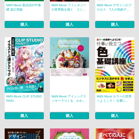
MdN Mook 新詳説DTP基
MdN Mook ファンタジー
MdN Mook デザインのプ
礎 改訂四版
の世界観を描く コン...
ロセス 7人の気鋭デ...
購入
購入
購入
MdN Mook CLIP STUDIO
MdN Mook アイシングク
MdN Mook カラーの世界
PAIN...
ッキーでつくる かわ...
へようこそ！ 仕事に...
購入
購入
購入