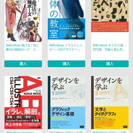
MdN Mook 描ける！剣と
MdN Mook イラストレー
MdN Mook キラキラ感、
魔法の格闘ポーズ ス...
ター、CGデザイナー...
凹凸感、手触り感も思...
購入
購入
購入
MdN Mook Illustrator
MdN Mook デザインを学
MdN Mook デザインを学