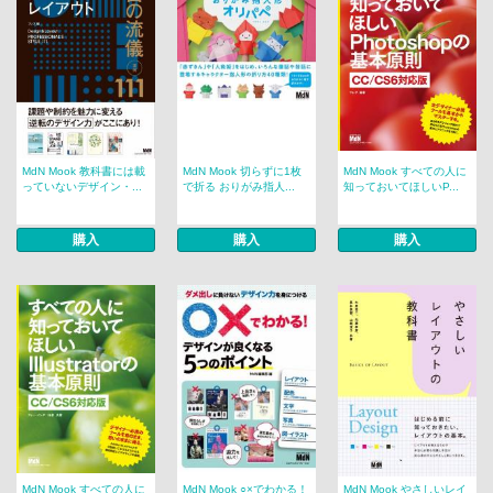
MdN Mook 教科書には載
MdN Mook 切らずに1枚
MdN Mook すべての人に
っていないデザイン・...
で折る おりがみ指人...
知っておいてほしいP...
購入
購入
購入
MdN Mook すべての人に
MdN Mook ○×でわかる！
MdN Mook やさしいレイ