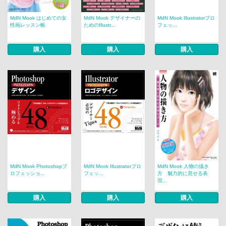
MdN Mook はじめての女
MdN Mook デザイナーの
MdN Mook Illustratorプロ
性画レッスン帳
ためのIllustr...
フェッ...
購入
購入
購入
MdN Mook Photoshopプ
MdN Mook Illustratorプロ
MdN Mook 人物の描き
ロフェッショ...
フェッ...
方 魅力的に見せる表
現...
購入
購入
購入