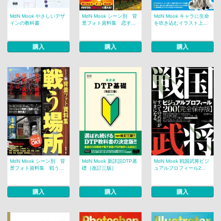
MdN Mook やさしいデザ
MdN Mook シーン別 背
MdN Mook キャラに生命
インの教科書
景フォト資料集 恋す...
を吹き込むイラスト上...
購入
購入
購入
MdN Mook シーン別 背
MdN Mook 新詳説DTP基
MdN Mook 戦国武将ビジ
景フォト資料集 戦う...
礎［改訂三版］
ュアルプロフィール2...
購入
購入
購入