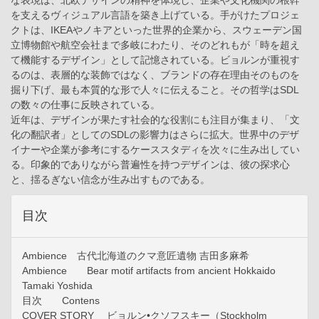
な表現は、北欧デザインの精神を体現し、企業や文化機関の根幹
を支えるヴィジュアル言語を築き上げている。手がけたプロジェ
クトは、IKEAやノキアといった世界的企業から、スウェーデン国
立博物館や航空会社まで多岐にわたり、そのどれもが「時を超え
て機能するデザイン」として記憶されている。ビョルンが重視す
るのは、表層的な装飾ではなく、ブランドの存在理由そのものを
掘り下げ、最も本質的な形で人々に伝えること。その哲学はSDL
の数々の仕事に反映されている。
近年は、デザインが果たす社会的な役割にも注目が集まり、「文
化の翻訳者」としてのSDLの影響力はさらに拡大。世界中のデザ
イナーや企業が参考にするケーススタディを次々に生み出してい
る。印象的でありながら普遍性を持つデザインは、彼の探求心
と、揺るぎない信念が生み出すものである。
目次
Ambience 古代北海道のクマ意匠遺物 吉田多麻希
Ambience Bear motif artifacts from ancient Hokkaido
Tamaki Yoshida
目次 Contens
COVER STORY ビョルン•クソフスキー（Stockholm