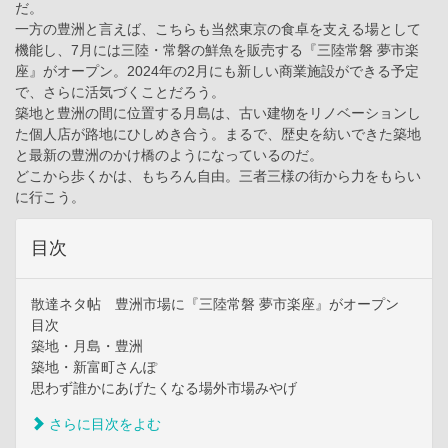
だ。
一方の豊洲と言えば、こちらも当然東京の食卓を支える場として
機能し、7月には三陸・常磐の鮮魚を販売する『三陸常磐 夢市楽
座』がオープン。2024年の2月にも新しい商業施設ができる予定
で、さらに活気づくことだろう。
築地と豊洲の間に位置する月島は、古い建物をリノベーションし
た個人店が路地にひしめき合う。まるで、歴史を紡いできた築地
と最新の豊洲のかけ橋のようになっているのだ。
どこから歩くかは、もちろん自由。三者三様の街から力をもらい
に行こう。
目次
散達ネタ帖 豊洲市場に『三陸常磐 夢市楽座』がオープン
目次
築地・月島・豊洲
築地・新富町さんぽ
思わず誰かにあげたくなる場外市場みやげ
さらに目次をよむ