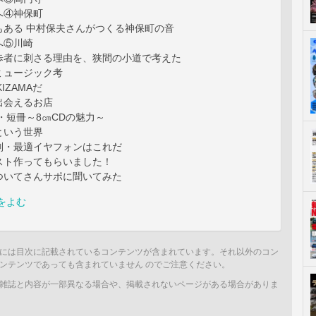
へ④神保町
もある 中村保夫さんがつくる神保町の音
へ⑤川崎
歩者に刺さる理由を、狭間の小道で考えた
ミュージック考
KIZAMAだ
出会えるお店
・短冊～8㎝CDの魅力～
という世界
別・最適イヤフォンはこれだ
スト作ってもらいました！
ついてさんサポに聞いてみた
をよむ
には目次に記載されているコンテンツが含まれています。それ以外のコン
ンテンツであっても含まれていません のでご注意ください。
雑誌と内容が一部異なる場合や、掲載されないページがある場合がありま