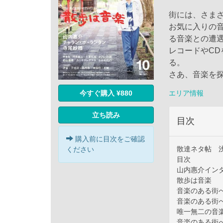
街には、さま
お気に入りの
る音楽との遭
レコードやC
る。
さあ、音楽を
エリア情報
今すぐ購入 ¥880
立ち読み
目次
購入前に目次をご確認
散達ネタ帖 
ください
目次
山内惠介イン
散歩は音楽
音楽のある街
音楽のある街
唯一無二の音
音楽のある街