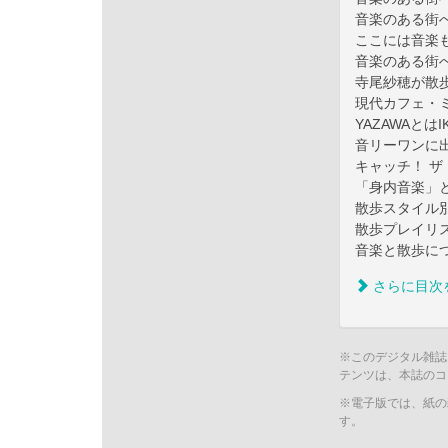
音楽のある街
ここには音楽
音楽のある街
寺尾紗穂が散
現代カフェ・
YAZAWAとはI
音リーワンに
キャッチ！ ザ
「身内音楽」
散歩スタイル
散歩プレイリ
音楽と散歩に
さらに目次
※このデジタル雑誌
テンツは、本誌のコ
※電子版では、紙の
す。