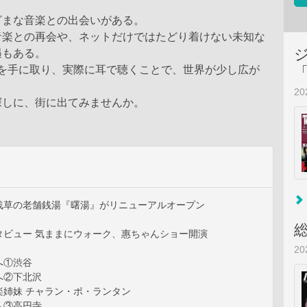
ざまな音楽との出会いがある。
音楽との再会や、ネットだけではたどり着けない未知な
遇もある。
Dを手に取り、実際に耳で聴くことで、世界が少し広が
2
探しに、街に出てみませんか。
浅草の老舗銭湯『曙湯』がリニューアルオープン
タビュー 気ままにウォーク、惠ちゃんショー開演
2
へ①渋谷
へ②下北沢
楽姉妹 チャラン・ポ・ランタン
へ③高円寺