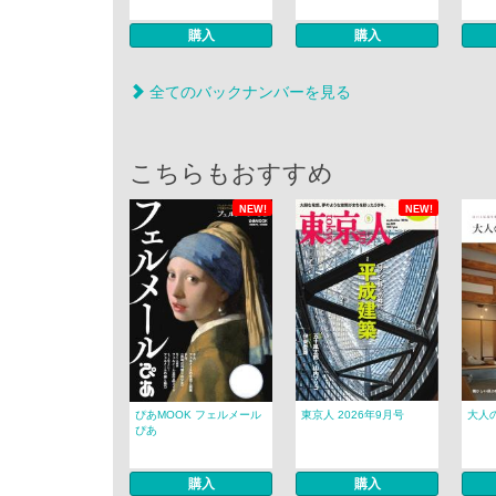
購入
購入
全てのバックナンバーを見る
こちらもおすすめ
NEW!
NEW!
ぴあMOOK フェルメール
東京人 2026年9月号
大人のt
ぴあ
購入
購入