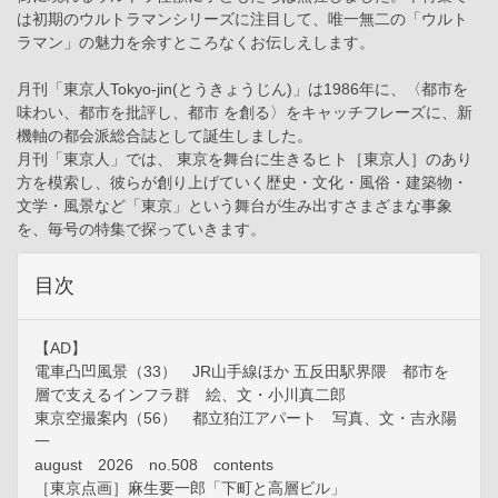
は初期のウルトラマンシリーズに注目して、唯一無二の「ウルト
ラマン」の魅力を余すところなくお伝しえします。
月刊「東京人Tokyo-jin(とうきょうじん)」は1986年に、〈都市を
味わい、都市を批評し、都市 を創る〉をキャッチフレーズに、新
機軸の都会派総合誌として誕生しました。
月刊「東京人」では、 東京を舞台に生きるヒト［東京人］のあり
方を模索し、彼らが創り上げていく歴史・文化・風俗・建築物・
文学・風景など「東京」という舞台が生み出すさまざまな事象
を、毎号の特集で探っていきます。
目次
【AD】
電車凸凹風景（33） JR山手線ほか 五反田駅界隈 都市を
層で支えるインフラ群 絵、文・小川真二郎
東京空撮案内（56） 都立狛江アパート 写真、文・吉永陽
一
august 2026 no.508 contents
［東京点画］麻生要一郎「下町と高層ビル」