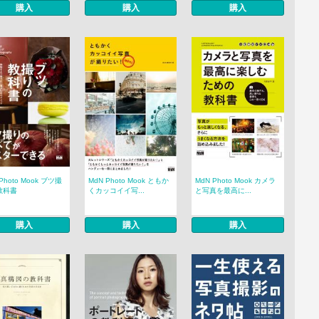
購入
購入
購入
Photo Mook ブツ撮
MdN Photo Mook ともか
MdN Photo Mook カメラ
教科書
くカッコイイ写...
と写真を最高に...
購入
購入
購入