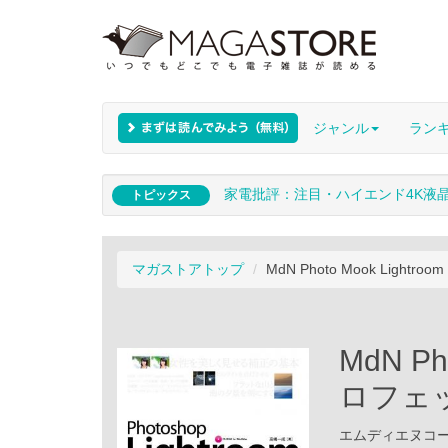
ジャンル
ラン
家電批評：注目・ハイエンド4K液
トピックス
マガストアトップ
MdN Photo Mook Ligh
MdN Ph
ロフェ
エムディエヌコーポレ