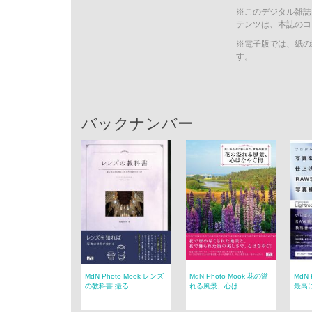
※このデジタル雑誌
テンツは、本誌のコ
※電子版では、紙の
す。
バックナンバー
MdN Photo Mook レンズ
MdN Photo Mook 花の溢
MdN 
の教科書 撮る...
れる風景、心は...
最高に