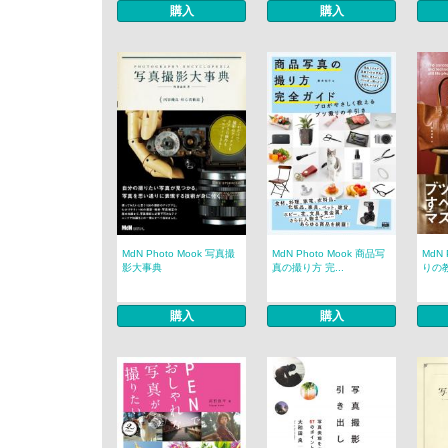
購入
購入
MdN Photo Mook 写真撮
MdN Photo Mook 商品写
MdN 
影大事典
真の撮り方 完...
りの
購入
購入