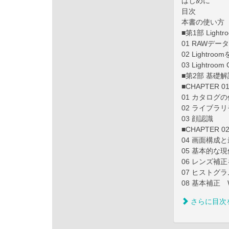
はじめに
目次
本書の使い方
■第1部 Ligh
01 RAWデー
02 Lightr
03 Lightroo
■第2部 基礎
■CHAPTER
01 カタログ
02 ライブラ
03 顔認識
■CHAPTER
04 画面構成
05 基本的な
06 レンズ補
07 ヒストグ
08 基本補正
さらに目次