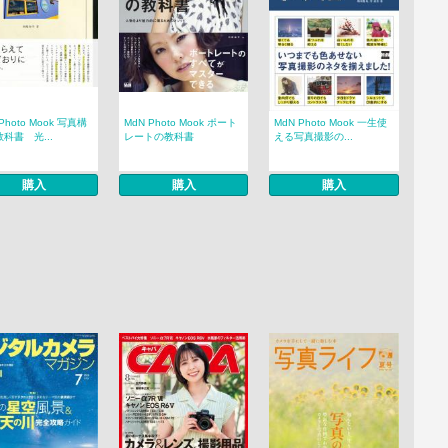
Photo Mook 写真構
MdN Photo Mook ポート
MdN Photo Mook 一生使
科書 光...
レートの教科書
える写真撮影の...
購入
購入
購入