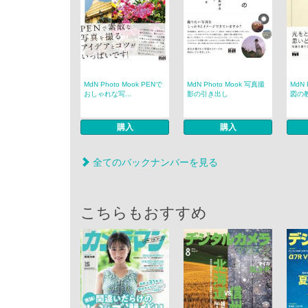
MdN Photo Mook PENで
MdN Photo Mook 写真撮
MdN 
おしゃれな写...
影の引き出し
図の教
購入
購入
全てのバックナンバーを見る
こちらもおすすめ