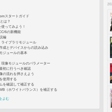
2
troomスタートガイド
タとは？
oomを使ってみよう！
m CC/6の新機能
解説編
 01 ライブラリモジュール
の作成とデバイスからの読み込み
リモジュールの基本
 02 現像モジュールのパラメーター
と最初に行うべき確認
現像の流れを押さえよう
正を使用する
ラムを確認して補正する
 WB（ホワイトバランス）を補正する
をよむ