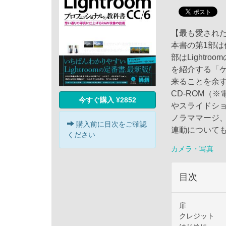
【最も愛されたL
本書の第1部は
部はLightr
を紹介する「ケー
来ることを余
CD-ROM（
今すぐ購入 ¥2852
やスライドショ
ノラママージ、さ
購入前に目次をご確認
連動について
ください
カメラ・写真
目次
扉
クレジット