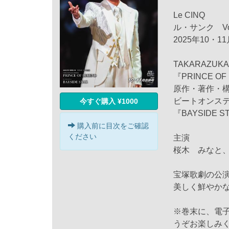
Le CINQ
ル・サンク Vol
2025年10・1
TAKARAZUKA
『PRINCE OF
原作・著作・構想
ビートオンス
今すぐ購入 ¥1000
『BAYSIDE S
購入前に目次をご確認
ください
主演
桜木 みなと
宝塚歌劇の公
美しく鮮やか
※巻末に、電
うぞお楽しみ