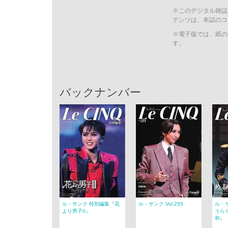
※このデジタル雑誌
テンツは、本誌のコ
※電子版では、紙の
す。
バックナンバー
ル・サンク 特別編集『花
ル・サンク Vol.255
ル・
より男子II』
うら
和』