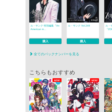
ル・サンク 特別編集『An
ル・サンク Vol.249
ル・
American in...
『ZOR
購入
購入
全てのバックナンバーを見る
こちらもおすすめ
NEW!
NEW!