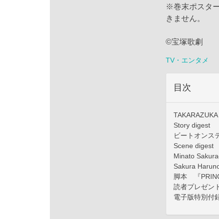
※巻末ポスタ
きません。
©宝塚歌劇
TV・エンタメ
目次
TAKARAZUKA
Story digest
ビートオンステー
Scene digest
Minato Sakur
Sakura Harun
脚本 『PRINC
読者プレゼン
電子版特別付