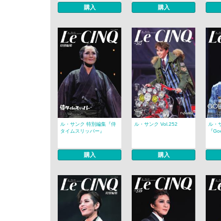
購入
購入
ル・サンク 特別編集『侍
ル・サンク Vol.252
ル・
タイムスリッパー』
『Goe
購入
購入