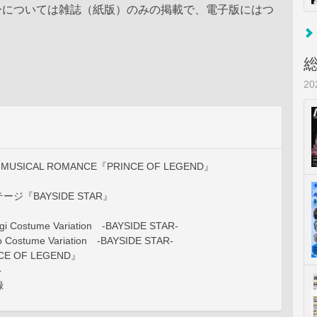
ーについては雑誌（紙版）のみの掲載で、電子版にはつ
2
 MUSICAL ROMANCE『PRINCE OF LEGEND』
ジ『BAYSIDE STAR』
agi Costume Variation -BAYSIDE STAR-
o Costume Variation -BAYSIDE STAR-
E OF LEGEND』
ト
録