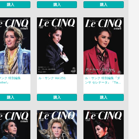
購入
購入
購入
サンク 特別編集
ル・サンク Vol.251
ル・サンク 特別編集『ダ
the!』
ンサ セレナータ』『Tia...
購入
購入
購入