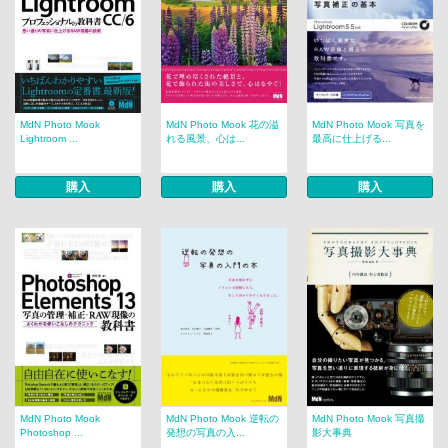
MdN Photo Mook
MdN Photo Mook 花の溢
MdN Photo Mook 写真を
Lightroom ...
れる風景、心は...
最高に仕上げる...
購入
購入
購入
MdN Photo Mook
MdN Photo Mook 逆転の
MdN Photo Mook 写真撮
Photoshop ...
発想の写真の入...
影大事典