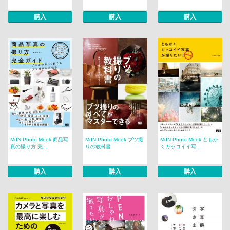
購入
購入
購入
MdN Photo Mook 商品写
MdN Photo Mook ブツ撮
MdN Photo Mook ともか
真の撮り方 完...
りの教科書
くカッコイイ写...
購入
購入
購入