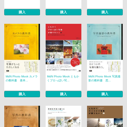
購入
購入
購入
MdN Photo Mook カメラ
MdN Photo Mook ともか
MdN Photo Mook 写真撮
の教科書 基本...
くプロっぽい写...
影の教科書 思...
購入
購入
購入