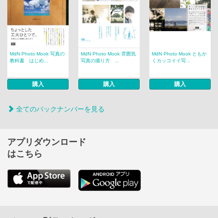
MdN Photo Mook 写真の
MdN Photo Mook 雰囲気
MdN Photo Mook ともか
教科書 はじめ...
写真の撮り方 ...
くカッコイイ写...
購入
購入
購入
全てのバックナンバーを見る
アプリダウンロード
はこちら