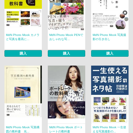
MdN Photo Mook カメラ
MdN Photo Mook PENで
MdN Photo Mook 写真撮
と写真を最高に...
おしゃれな写...
影の引き出し
購入
購入
購入
MdN Photo Mook 写真構
MdN Photo Mook ポート
MdN Photo Mook 一生使
図の教科書 光...
レートの教科書
える写真撮影の...