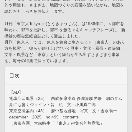
的や用途も、さまざま。地図づくりの変遷を追いながら、地図を
読むおもしろさをお伝えします。
月刊「東京人Tokyo-jin(とうきょうじん)」は1986年に、＜都市を
味わい、都市を批評し、都市 を創る＜をキャッチフレーズに、新
機軸の都会派総合誌として誕生しました。
月刊「東京人」では、 東京を舞台に生きるヒト［東京人］のあり
方を模索し、彼らが創り上げていく歴史・文化・風俗・建築物・
文学・風景など「東京」という舞台が生み出すさまざまな事象
を、毎号の特集で探っていきます。
目次
【AD】
電車凸凹風景（25） 西武多摩湖線 多摩湖駅界隈 朝のダム
湖にも響くジョイント音 絵、文・小川真二郎
東京空撮案内（48） 府中基地跡地 写真、文・吉永陽一
december 2025 no.499 contents
［東京点画］大森時生「『東京』@集合的無意識」