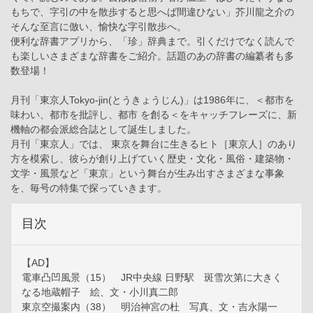
もちで、字引の中を散歩すると思へば間違ひない」芥川龍之介の
そんな至言に倣い、愉快な字引散歩へ。
便利な辞書アプリから、「珍」辞典まで。引くだけでなく読んで
も楽しいさまざまな辞書をご紹介。話題のあの辞書の編纂者も多
数登場！
月刊「東京人Tokyo-jin(とうきょうじん)」は1986年に、＜都市を
味わい、都市を批評し、都市 を創る＜をキャッチフレーズに、新
機軸の都会派総合誌として誕生しました。
月刊「東京人」では、 東京を舞台に生きるヒト［東京人］のあり
方を模索し、彼らが創り上げていく歴史・文化・風俗・建築物・
文学・風景など「東京」という舞台が生み出すさまざまな事象
を、毎号の特集で探っていきます。
目次
【AD】
電車凸凹風景（15） JR中央線 日野駅 斑雪次第に大きく
なる地蔵帽子 絵、文・小川真二郎
東京空撮案内（38） 明治神宮の杜 写真、文・吉永陽一