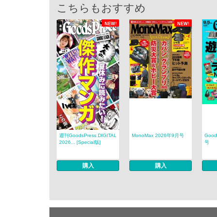
こちらもおすすめ
NEW!
NEW!
週刊GoodsPress DIGITAL
MonoMax 2026年9月号
Good
2026... [Special版]
号
購入
購入