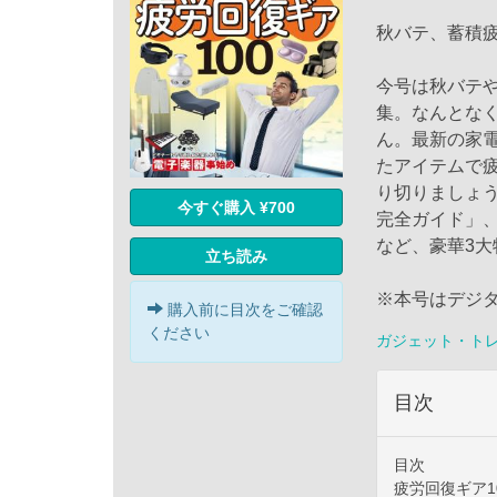
秋バテ、蓄積
今号は秋バテ
集。なんとな
ん。最新の家
たアイテムで
り切りましょう
今すぐ購入 ¥700
完全ガイド」
など、豪華3
立ち読み
※本号はデジ
購入前に目次をご確認
ください
ガジェット・ト
目次
目次
疲労回復ギア1