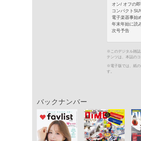
オン/ オフの即戦
コンパクトSU
電子楽器事始
年末年始に読み
次号予告
※このデジタル雑誌
テンツは、本誌のコ
※電子版では、紙の
す。
バックナンバー