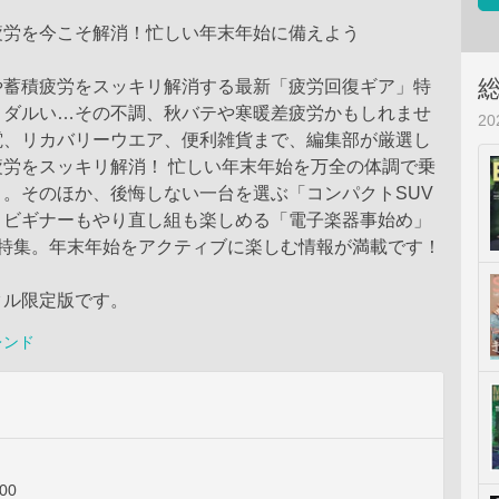
疲労を今こそ解消！忙しい年末年始に備えよう
や蓄積疲労をスッキリ解消する最新「疲労回復ギア」特
くダルい…その不調、秋バテや寒暖差疲労かもしれませ
2
電、リカバリーウエア、便利雑貨まで、編集部が厳選し
疲労をスッキリ解消！ 忙しい年末年始を万全の体調で乗
。そのほか、後悔しない一台を選ぶ「コンパクトSUV
、ビギナーもやり直し組も楽しめる「電子楽器事始め」
大特集。年末年始をアクティブに楽しむ情報が満載です！
タル限定版です。
レンド
00