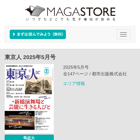
Toggle
navigati
東京人 2025年5月号
2025年5月号
全147ページ / 都市出版株式会社
エリア情報
拡大