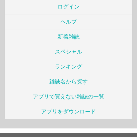
ログイン
ヘルプ
新着雑誌
スペシャル
ランキング
雑誌名から探す
アプリで買えない雑誌の一覧
アプリをダウンロード