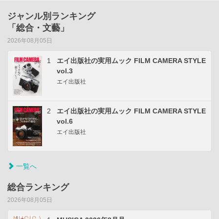
ジャンル別ランキング
「総合・文藝」
2026年08月05日
1
エイ出版社の実用ムック FILM CAMERA STYLE
vol.3
エイ出版社
2
エイ出版社の実用ムック FILM CAMERA STYLE
vol.6
エイ出版社
一覧へ
総合ランキング
2026年08月05日