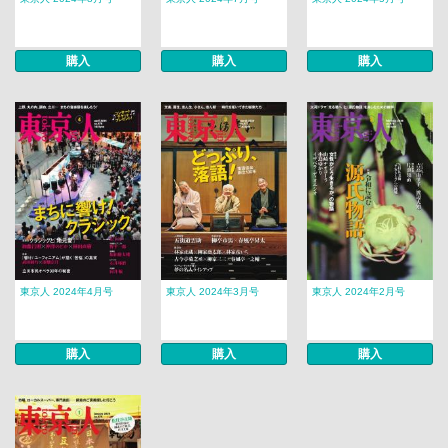
購入
購入
購入
東京人 2024年4月号
東京人 2024年3月号
東京人 2024年2月号
購入
購入
購入