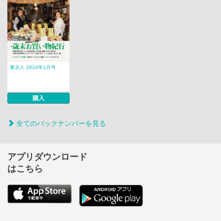
東京人 2024年1月号
購入
全てのバックナンバーを見る
アプリダウンロード
はこちら