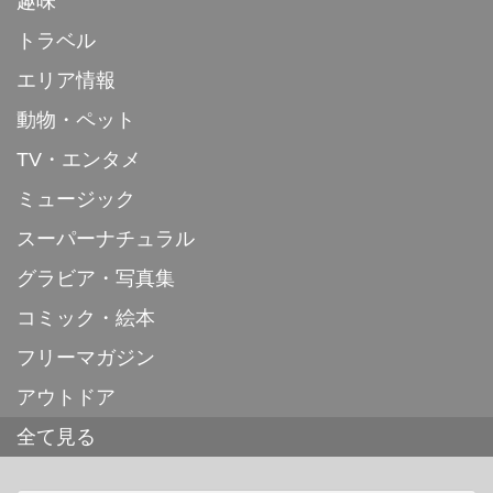
趣味
トラベル
エリア情報
動物・ペット
TV・エンタメ
ミュージック
スーパーナチュラル
グラビア・写真集
コミック・絵本
フリーマガジン
アウトドア
全て見る