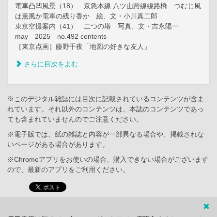
電車凸凹風景（18） 京急本線 八ツ山跨線線路橋 つむじ風
は薫風か電車の残り香か 絵、文・小川真二郎
東京空撮案内（41） 二つの塔 写真、文・吉永陽一
may 2025 no.492 contents
［東京点画］藤野千夜「地図の好きな友人」
さらに目次をよむ
※このデジタル雑誌には目次に記載されているコンテンツが含ま
れています。それ以外のコンテンツは、本誌のコンテンツであっ
ても含まれていませんのでご注意ください。
※電子版では、紙の雑誌と内容が一部異なる場合や、掲載されな
いページがある場合があります。
※Chromeアプリをお使いの場合、購入できない場合がございます
ので、最新のアプリをご利用ください。