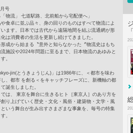
3月号
「物流」 七道駅路、北前船から宅配便へ」
品や食卓に並ぶ品々、身の回りのものはすべて物流によ
ています。日本では古代から遠隔地間を結ぶ流通網が形
進化は消費者の生活を更新し続けてきました。
2
路形成から始まる〝意外と知らなかった〞物流史はもち
流施設や2024年問題に至るまで、日本物流のあゆみと
ます。
kyo-jin(とうきょうじん)」は1986年に、＜都市を味わ
評し、都市 を創る＜をキャッチフレーズに、新機軸の都
して誕生しました。
」では、 東京を舞台に生きるヒト［東京人］のあり方を
が創り上げていく歴史・文化・風俗・建築物・文学・風
2
」という舞台が生み出すさまざまな事象を、毎号の特集
ます。