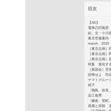
目次
【AD】
電車凸凹風景
絵、文・小川
東京空撮案内
march 2025 
［東京点画］
［東京点画］岡
［東京点画］
特集 進化す
［座談会］苦
回帰せよ 司
ヤマトグルー
裕子
〈飛鳥、奈良
近江俊秀
〈鎌倉、室町
発展と排除 