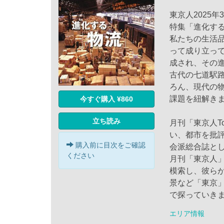
東京人2025年
特集「進化する
私たちの生活
って成り立っ
成され、その
古代の七道駅
ろん、現代の物
課題を紐解き
今すぐ購入 ¥860
立ち読み
月刊「東京人To
い、都市を批
購入前に目次をご確認
会派総合誌と
ください
月刊「東京人
模索し、彼ら
景など「東京
で探っていき
エリア情報