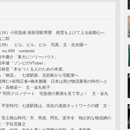
（16）小田急線 南新宿駅界隈 残雪をよけて上る副都心へ
真二郎
（39） ビル、ビル、ビル 写真、文・吉永陽一
no.490 contents
田中庸介「東大にツリーハウス」
本健「ゾンビのVTuber」
若林恵「本をつくる人のための本屋」
る「物流」 七道駅路、北前船から宅配便へ
瀬博仁×岩間正春×橋本雅隆 日本は再び物流重視の時代へと
会・高橋栄一 文・金丸裕子
プ 羽田クロノゲート 宅急便の裏側を見て学ぶ！ 文・金丸
、平安時代〉七道駅路は、現在の道路ネットワークの礎 文・
、安土桃山時代〉市、馬借、問丸、楽市令 独占的な物流網の
文・宇佐見隆之