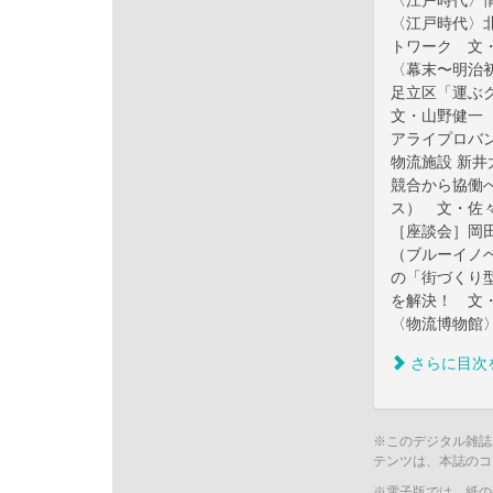
〈江戸時代〉
〈江戸時代〉
トワーク 文
〈幕末〜明治
足立区「運ぶ
文・山野健一
アライプロバ
物流施設 新
競合から協働
ス） 文・佐
［座談会］岡
（ブルーイノベ
の「街づくり
を解決！ 文
〈物流博物館
さらに目次
※このデジタル雑誌
テンツは、本誌のコ
※電子版では、紙の