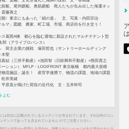
情報、金融、文化を運んだ飛脚の役割 文・巻島隆
北前船、尾州廻船、奥筋廻船 商人たちが生み出した海運ネッ
・斎藤善之
初期〉東京にもあった「絹の道」 文、写真・内田宗治
クルマ」図鑑 農家、町工場、市場、商店街を行き交う！
ンス葛西A棟 都心を臨む適地に新設されたマルチテナント型
井太郎（アライプロバンス）
へ 荷主企業の挑戦 塚田哲也（サントリーホールディング
々木聖
田真結（三井不動産）×池田智（日鉄興和不動産）×熊田貴之
ーション） MFLP・LOGIFRONT 東京板橋 都内最大規模
型物流施設」誕生！ 産官学連携で、物流の課題、地域の課題
・松井美緒
〉平原直が掲げた荷役の近代化 文・玉井幹司
をよむ
には目次に記載されているコンテンツが含まれています。それ以外のコン
ンテンツであっても含まれていません のでご注意ください。
雑誌と内容が一部異なる場合や、掲載されないページがある場合がありま