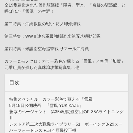
全19隻建造された傑作駆逐艦「陽炎」型と、「奇跡の駆逐艦」と
呼ばれた「雪風」の生涯！
第二特集：沖縄救援の戦い 坊ノ岬沖海戦
第三特集：WWⅡ連合軍最強艦隊 米第五八機動部隊
第四特集：米護衛空母追撃戦 サマール沖海戦
カラー＆モノクロ：カラー彩色で蘇える「雪風」／空母「加賀」
元乗組員が残した真珠湾攻撃写真集…他
目次
特集スペシャル カラー彩色で蘇える「雪風」
8月15日公開映画 『雪風 YUKIKAZE』
蒼穹のページェント 第354戦闘航空団のF-35Aライトニング
Ⅱ
レストア第二次大戦機ライブラリー51 ボーイングB-29スー
パーフォートレス Part４原爆投下機