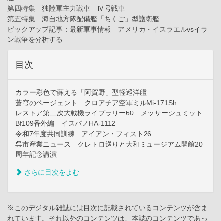
第四特集 独陸軍主力戦車 Ⅳ号戦車
第五特集 海自地方隊配備艦「ちくご」型護衛艦
ピックアップ記事：最新軍事情報 アメリカ・イスラエルvsイラ
ン戦争を分析する
目次
カラー彩色で蘇える「阿賀野」型軽巡洋艦
蒼穹のページェント クロアチア空軍ミルMi-171Sh
レストア第二次大戦機ライブラリー60 メッサーシュミット
Bf109番外編 イスパノHA-1112
令和7年度共同訓練 アイアン・フィスト26
呉市産業ニュース クレトロ巡りと大和ミュージアム開館20
周年記念講演
さらに目次をよむ
※このデジタル雑誌には目次に記載されているコンテンツが含ま
れています。それ以外のコンテンツは、本誌のコンテンツであっ