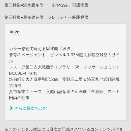
第二特集●潜水艦キラー「あやなみ」型護衛艦
第三特集●最多建造艦 フレッチャー級駆逐艦
目次
カラー彩色で蘇える駆逐艦「綾波」
蒼穹のページェント ビンペルR-37M超長射程空対空ミサイ
ル
レストア第二次大戦機ライブラリー58 メッサーシュミット
Bf109E-4 Part3
筑前町立大刀洗平和記念館 零戦三二型＆陸軍九七式戦闘機
大清掃
呉市産業ニュース 入船山記念館の企画展「金唐紙」展～上
田尚の仕事～
さらに目次をよむ
※このデジタル雑誌には目次に記載されているコンテンツが含ま