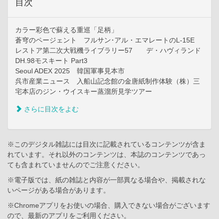
目次
カラー彩色で蘇える重巡「足柄」
蒼穹のページェント フルサン･アル・エマレートのL-15E
レストア第二次大戦機ライブラリー57 デ・ハヴィランド
DH.98モスキート Part3
Seoul ADEX 2025 韓国軍事見本市
呉市産業ニュース 入船山記念館の金唐紙制作体験（株）三
宅本店のジン・ウイスキー蒸溜所見学ツアー
さらに目次をよむ
※このデジタル雑誌には目次に記載されているコンテンツが含ま
れています。それ以外のコンテンツは、本誌のコンテンツであっ
ても含まれていませんのでご注意ください。
※電子版では、紙の雑誌と内容が一部異なる場合や、掲載されな
いページがある場合があります。
※Chromeアプリをお使いの場合、購入できない場合がございます
ので、最新のアプリをご利用ください。