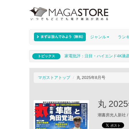
ジャンル
ラン
家電批評：注目・ハイエンド4K液
トピックス
マガストアトップ
丸 2025年8月号
丸 202
潮書房光人新社 / 