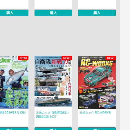
購入
購入
購入
NEW!
NEW!
NEW!
報 2026年8月15日
三栄ムック 自衛隊新戦力
三栄ムック RC-WORKS
図鑑2026-2027