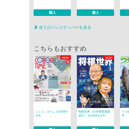
購入
購入
全てのバックナンバーを見る
こちらもおすすめ
NEW!
NEW!
コットンタイム 2026年9
将棋世界（日本将棋連盟
つり情
月号
発行） 2026年9月号
号