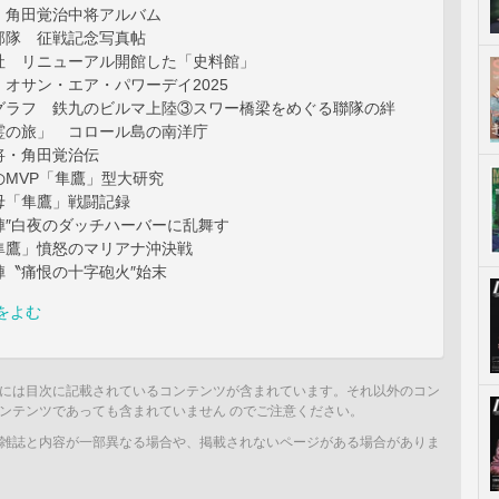
 角田覚治中将アルバム
部隊 征戦記念写真帖
社 リニューアル開館した「史料館」
オサン・エア・パワーデイ2025
グラフ 鉄九のビルマ上陸③スワー橋梁をめぐる聯隊の絆
霊の旅」 コロール島の南洋庁
将・角田覚治伝
のMVP「隼鷹」型大研究
母「隼鷹」戦闘記録
陣″白夜のダッチハーバーに乱舞す
隼鷹」憤怒のマリアナ沖決戦
陣〝痛恨の十字砲火″始末
をよむ
には目次に記載されているコンテンツが含まれています。それ以外のコン
ンテンツであっても含まれていません のでご注意ください。
雑誌と内容が一部異なる場合や、掲載されないページがある場合がありま