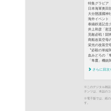
特集グラビア
日本海軍奥田
大分懸護國神
海外イベント 
泰緬鉄道記念
井上和彦「慰
見敵必戦！闘
商船改装空母
栄光の改装空
〝必殺の単縦
血みどろの「
「隼鷹」機銃
さらに目次
※このデジタル雑誌
テンツは、本誌のコ
※電子版では、紙の
す。