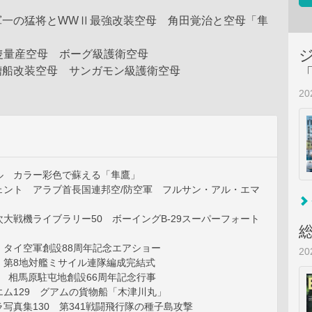
軍一の猛将とWWⅡ最強改装空母 角田覚治と空母「隼
隻量産空母 ボーグ級護衛空母
槽船改装空母 サンガモン級護衛空母
2
ル カラー彩色で蘇える「隼鷹」
ェント アラブ首長国連邦空/防空軍 フルサン・アル・エマ
大戦機ライブラリー50 ボーイングB-29スーパーフォート
 タイ空軍創設88周年記念エアショー
2
 第8地対艦ミサイル連隊編成完結式
ト 相馬原駐屯地創設66周年記念行事
ム129 グアムの貨物船「木津川丸」
写真集130 第341戦闘飛行隊の種子島攻撃