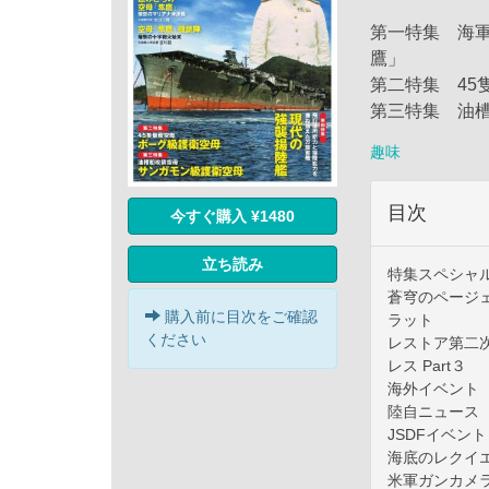
第一特集 海
鷹」
第二特集 45
第三特集 油
趣味
目次
今すぐ購入 ¥1480
立ち読み
特集スペシャ
蒼穹のページ
購入前に目次をご確認
ラット
ください
レストア第二次
レス Part３
海外イベント
陸自ニュース
JSDFイベン
海底のレクイエ
米軍ガンカメラ