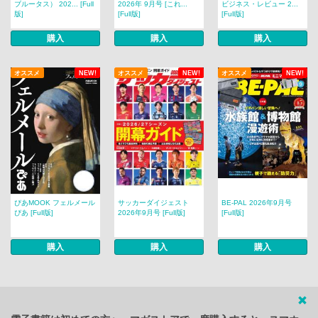
ブルータス） 202... [Full
2026年 9月号 [これ...
ビジネス・レビュー 2...
版]
[Full版]
[Full版]
購入
購入
購入
オススメ
NEW!
オススメ
NEW!
オススメ
NEW!
ぴあMOOK フェルメール
サッカーダイジェスト
BE-PAL 2026年9月号
ぴあ [Full版]
2026年9月号 [Full版]
[Full版]
購入
購入
購入