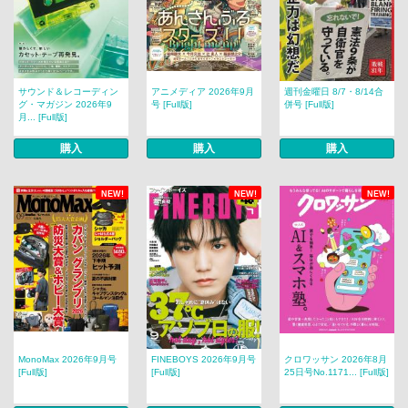
サウンド＆レコーディン
アニメディア 2026年9月
週刊金曜日 8/7・8/14合
グ・マガジン 2026年9
号 [Full版]
併号 [Full版]
月... [Full版]
購入
購入
購入
NEW!
NEW!
NEW!
MonoMax 2026年9月号
FINEBOYS 2026年9月号
クロワッサン 2026年8月
[Full版]
[Full版]
25日号No.1171... [Full版]