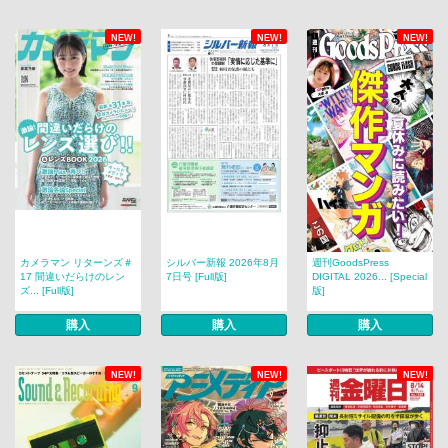
NEW!
NEW!
NEW!
カメラマン リターンズ＃
シルバー新報 2026年8月
週刊GoodsPress
17 間違いだらけのレン
7日号 [Full版]
DIGITAL 2026... [Special
ズ... [Full版]
版]
購入
購入
購入
NEW!
NEW!
NEW!