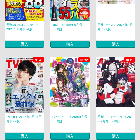
週刊MONODAS No.83
DIME 2026年9.5月号
日経ウーマン 2026年9月
2026/8/8号 [Full版]
[Full版]
号 [Full版]
購入
購入
購入
NEW!
NEW!
NEW!
TV LIFE 2026年8月21日
パッシュ！ 2026年9月号
月刊アニメージュ 2026
号 [Lite版]
[Full版]
年9月号 [Full版]
購入
購入
購入