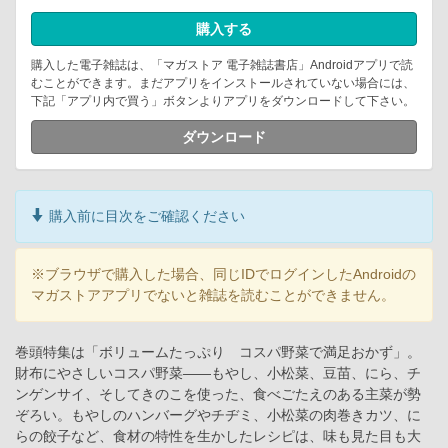
購入する
購入した電子雑誌は、「マガストア 電子雑誌書店」Androidアプリで読
むことができます。まだアプリをインストールされていない場合には、
下記「アプリ内で買う」ボタンよりアプリをダウンロードして下さい。
ダウンロード
購入前に目次をご確認ください
※ブラウザで購入した場合、同じIDでログインしたAndroidの
マガストアアプリでないと雑誌を読むことができません。
巻頭特集は「ボリュームたっぷり コスパ野菜で満足おかず」。
財布にやさしいコスパ野菜――もやし、小松菜、豆苗、にら、チ
ンゲンサイ、そしてきのこを使った、食べごたえのある主菜が勢
ぞろい。もやしのハンバーグやチヂミ、小松菜の肉巻きカツ、に
らの餃子など、食材の特性を生かしたレシピは、味も見た目も大