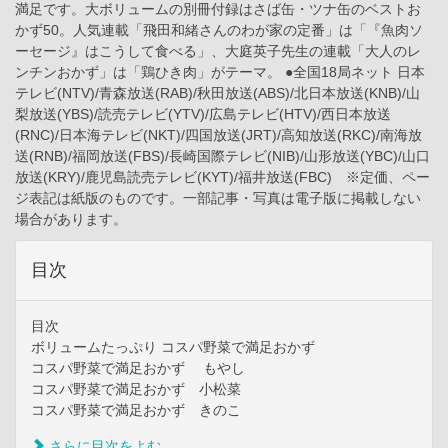
満足です。大ボリュームの別冊付録はさば缶・ツナ缶のベストお
かず50。人気連載「飛田和緒さんのわが家の定番」は「『魚肉ソ
ーセージ』はこうして食べる」、大庭英子先生の連載「大人のレ
ンチンおかず」は「鶏ひき肉」がテーマ。 ●全国18局ネット 日本
テレビ(NTV)/青森放送(RAB)/秋田放送(ABS)/北日本放送(KNB)/山
梨放送(YBS)/読売テレビ(YTV)/広島テレビ(HTV)/西日本放送
(RNC)/日本海テレビ(NKT)/四国放送(JRT)/高知放送(RKC)/南海放
送(RNB)/福岡放送(FBS)/長崎国際テレビ(NIB)/山形放送(YBC)/山口
放送(KRY)/鹿児島読売テレビ(KYT)/福井放送(FBC) ※定価、ペー
ジ表記は紙版のものです。一部記事・写真は電子版に掲載しない
場合があります。
目次
目次
ボリュームたっぷり コスパ野菜で満足おかず
コスパ野菜で満足おかず もやし
コスパ野菜で満足おかず 小松菜
コスパ野菜で満足おかず きのこ
さらに目次をよむ