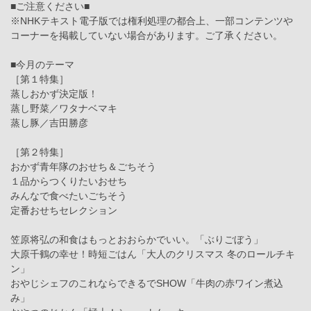
■ご注意ください■
※NHKテキスト電子版では権利処理の都合上、一部コンテンツや
コーナーを掲載していない場合があります。ご了承ください。
■今月のテーマ
［第１特集］
蒸しおかず決定版！
蒸し野菜／ワタナベマキ
蒸し豚／吉田勝彦
［第２特集］
おかず青年隊のおせち＆ごちそう
１品からつくりたいおせち
みんなで食べたいごちそう
定番おせちセレクション
笠原将弘の和食はもっとおおらかでいい。「ぶりごぼう」
大原千鶴の幸せ！時短ごはん「大人のクリスマス 冬のロールチキ
ン」
おやじシェフのこれならできるでSHOW「牛肉の赤ワイン煮込
み」