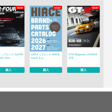
NEW!
NEW!
NEW!
トップムック XaCAR
CARトップムック HIACE
GT-R Magazine 2026年9
R- FOU...
brand ＆ p...
月号
購入
購入
購入