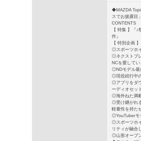
◆MAZDA T
スでお披露目
CONTENTS
【 特集 】『
作』
【 特別企画 】
◎スポーツホイール
◎ネクストブレ
NCを愛してい
◎NDモデル最
◎現役続行中の不死
◎アプリをダウ
ーディオセット
◎海外ねた満載 Ro
◎受け継がれ
軽量性を持たせた。
◎YouTub
◎スポーツホイ
リティが融合した
◎山形オープン