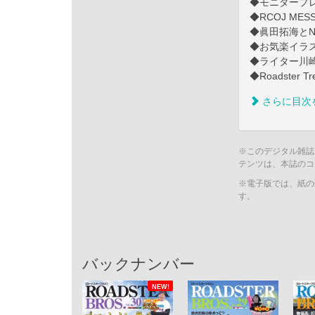
◆モニタープ
◆RCOJ MES
◆眞田拓海と
◆お気楽イラス
◆ライター川崎
◆Roadster Tr
さらに目次
※このデジタル雑誌
テンツは、本誌のコ
※電子版では、紙の
す。
バックナンバー
NEW!