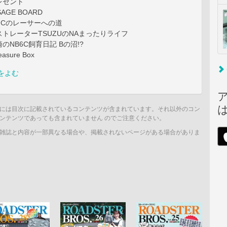
レゼント
SAGE BOARD
NCのレーサーへの道
トレーターTSUZUのNAまったりライフ
のNB6C飼育日記 Bの沼!?
easure Box
をよむ
には目次に記載されているコンテンツが含まれています。それ以外のコン
ンテンツであっても含まれていません のでご注意ください。
雑誌と内容が一部異なる場合や、掲載されないページがある場合がありま