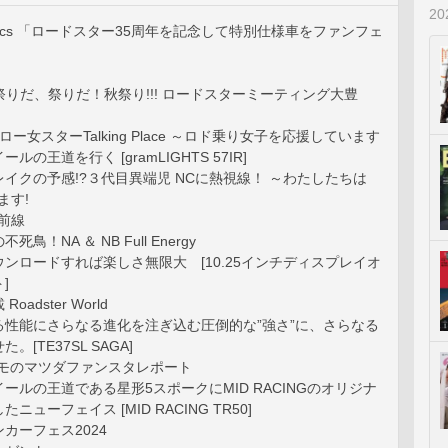
2
opics 「ロードスター35周年を記念して特別仕様車をファンフェ
」
♪祭りだ、祭りだ！秋祭り!!! ロードスターミーティング大豊
ロー女スターTalking Place ～ロド乗り女子を応援しています
の王道を行く [gramLIGHTS 57IR]
イクの予感!?３代目異端児 NCに熱視線！ ～わたしたちは
ます!
前線
鳥！NA ＆ NB Full Energy
ンロードすれば楽しさ無限大 [10.25インチディスプレイオ
]
adster World
る性能にさらなる進化を注ぎ込む圧倒的な”強さ”に、さらなる
[TE37SL SAGA]
erモモのマツダファンスタレポート
ールの王道である星形5スポークにMID RACINGのオリジナ
ニューフェイス [MID RACING TR50]
カーフェス2024