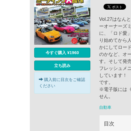
Vol.27は
ーオーナーズ
に、「ロド愛
り始めてから
かにしてロー
今すぐ購入 ¥1960
のかなど、オ
す。そして発売
立ち読み
フレッシュメニ
しています！
購入前に目次をご確認
です。
ください
※電子版には《
せん。
自動車
目次