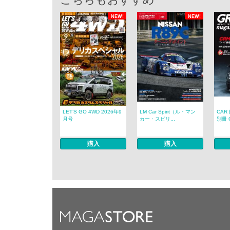
NEW!
NEW!
LET’S GO 4WD 2026年9
LM Car Spirit（ル・マン
CAR
月号
カー・スピリ...
別冊 G
購入
購入