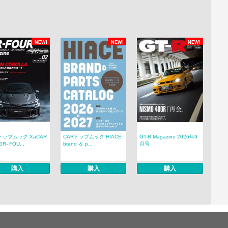
NEW!
NEW!
NEW!
トップムック XaCAR
CARトップムック HIACE
GT-R Magazine 2026年9
R- FOU...
brand ＆ p...
月号
購入
購入
購入