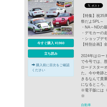
【特集】祝35
祭だよSPL～
・NA～NDの
・デモカーの
・ショップデモ
今すぐ購入 ¥1960
【特別企画】
立ち読み
2024年はロ
で今号では、
購入前に目次をご確認
ロードスター
ください
た。今や奇跡
きるなんて貴
になるところ
※電子版には
※
自動車