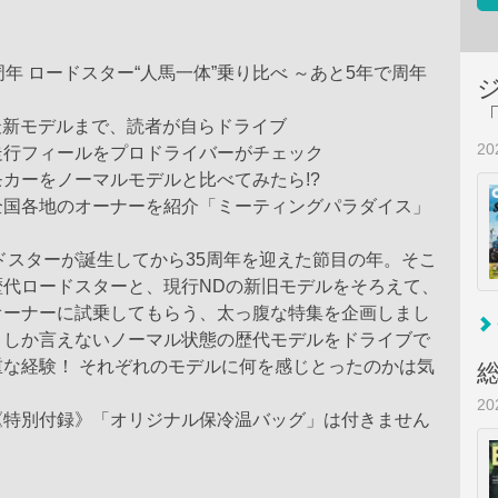
周年 ロードスター“人馬一体”乗り比べ ～あと5年で周年
最新モデルまで、読者が自らドライブ
2
走行フィールをプロドライバーがチェック
カーをノーマルモデルと比べてみたら!?
全国各地のオーナーを紹介「ミーティングパラダイス」
ードスターが誕生してから35周年を迎えた節目の年。そこ
歴代ロードスターと、現行NDの新旧モデルをそろえて、
オーナーに試乗してもらう、太っ腹な特集を企画しまし
としか言えないノーマル状態の歴代モデルをドライブで
重な経験！ それぞれのモデルに何を感じとったのかは気
。
2
《特別付録》「オリジナル保冷温バッグ」は付きません