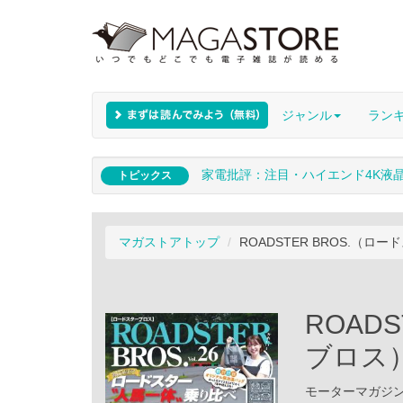
ジャンル
ラン
家電批評：注目・ハイエンド4K液
トピックス
マガストアトップ
ROADSTER BROS.（ロード
ROAD
ブロス） 
モーターマガジン社 