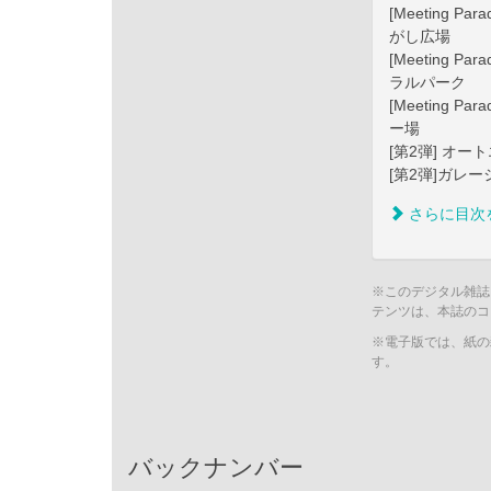
[Meeting 
がし広場
[Meeting 
ラルパーク
[Meeting 
ー場
[第2弾] オー
[第2弾]ガレ
さらに目次
※このデジタル雑誌
テンツは、本誌のコ
※電子版では、紙の
す。
バックナンバー