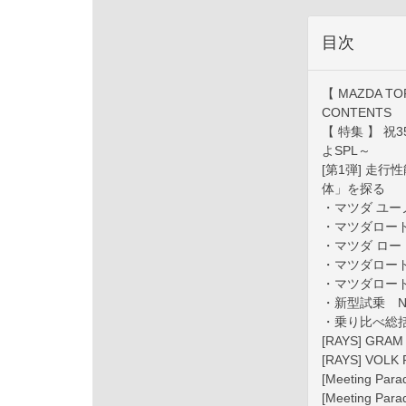
目次
【 MAZDA TOP
CONTENTS
【 特集 】 
よSPL～
[第1弾] 走
体」を探る
・マツダ ユー
・マツダロー
・マツダ ロー
・マツダロード
・マツダロード
・新型試乗 NDE
・乗り比べ総
[RAYS] GRAM
[RAYS] VOLK
[Meeting 
[Meeting 