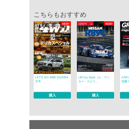
こちらもおすすめ
NEW!
NEW!
LET’S GO 4WD 2026年9
LM Car Spirit（ル・マン
CAR
月号
カー・スピリ...
別冊 G
購入
購入