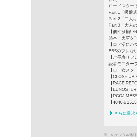
ロードスター
Part 1「吸
Part 2「二
Part 3「大
【個性派揃いRoads
熊本・天草を“非
【ロド沼にハマる!?
BBSのブレな
【ご長寿リフ
読者モニター
【ロー女スタ
【CLOSE UP
【RACE REP
【EUNOST
【RCOJ MES
【4040＆151
さらに目次
※このデジタル雑誌