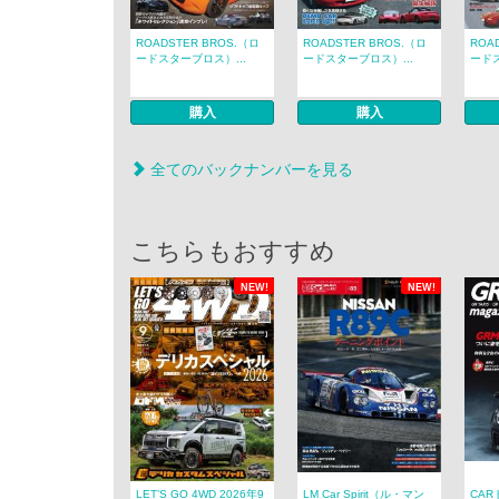
ROADSTER BROS.（ロ
ROADSTER BROS.（ロ
ROA
ードスターブロス）...
ードスターブロス）...
ードス
購入
購入
全てのバックナンバーを見る
こちらもおすすめ
NEW!
NEW!
LET’S GO 4WD 2026年9
LM Car Spirit（ル・マン
CAR