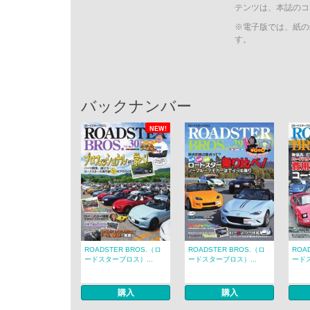
テンツは、本誌のコ
※電子版では、紙の
す。
バックナンバー
NEW!
ROADSTER BROS.（ロ
ROADSTER BROS.（ロ
ROA
ードスターブロス）...
ードスターブロス）...
ードス
購入
購入