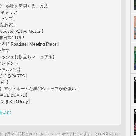
で「趣味を満喫する」方法
盤式キャリア」
人キャンプ」
人の隠れ家」
ter Active Motion】
日常” TRIP
 Roadster Meeting Place】
い美学
レッシュお役立ちマニュアル】
プレゼント
ーアルバム】
 そそるPARTS】
ORT】
ER】アットホームな専門ショップが心強い！
SAGE BOARD】
5 気まぐれDiary】
をよむ
には目次に記載されているコンテンツが含まれています。それ以外のコン