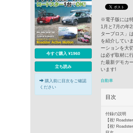
※電子版には
1月と7月の年
ターブロス」
を紹介してい
ーションを大
今すぐ購入 ¥1960
は必ず取材に
た最新デモカ
立ち読み
います!
自動車
購入前に目次をご確認
ください
目次
付録の説明
【祝! Roadste
【祝! Road
目次