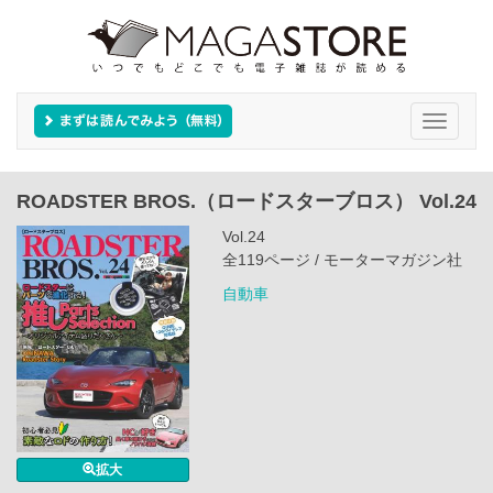
Toggle
navigati
ROADSTER BROS.（ロードスターブロス） Vol.24
Vol.24
全119ページ / モーターマガジン社
自動車
拡大