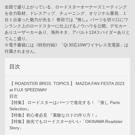
全国で盛り上がっている、ロードスターオーナーズミーティング
を全力取材。ドレスアップ、チューニング、オリジナル重視…１
台１台違った魅力が光る！ 巻頭では〝推し〟パーツを切り口にワ
ンランク上のロードスターに仕上げるノウハウを公開。デモカー
ありユーザーカーあり、海外ネタ、アバルト124スパイダーありと
てんこ盛り。
※電子書籍には《特別付録》「Qi 対応10Wワイヤレス充電器」は
付属されません。
目次
【 ROADSTER BROS. TOPICS 】 MAZDA FAN FESTA 2023
at FUJI SPEEDWAY
目次
【特集】 ロードスターはパーツで進化する！ 『推し Parts
Selection』
【特集】初心者必見 『素敵なロドの作り方！』
【特集】旅先でもロードスターがいい「OKINAWA Roadster
Story」