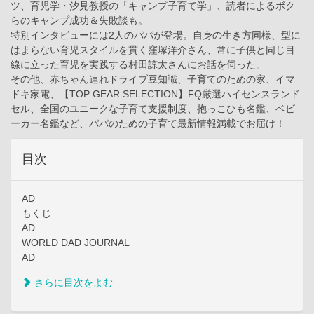
ツ、育児学・汐見教授の「キャンプ子育て学」、読者によるボク
らのキャンプ成功＆失敗談も。
特別インタビューには2人のパパが登場。自身の生き方同様、型に
はまらない育児スタイルを貫く窪塚洋介さん、常に子供と同じ目
線に立った育児を実践する村田諒太さんにお話を伺った。
その他、赤ちゃん連れドライブ豆知識、子育てのための家、イマ
ドキ家電、【TOP GEAR SELECTION】FQ厳選ハイセンスランド
セル、全国のユニークな子育て支援制度、抱っこひも名鑑、ベビ
ーカー名鑑など、パパのための子育て最新情報満載でお届け！
目次
AD
もくじ
AD
WORLD DAD JOURNAL
AD
さらに目次をよむ