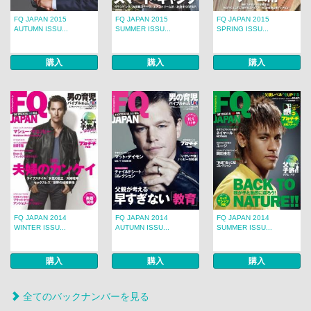
FQ JAPAN 2015
FQ JAPAN 2015
FQ JAPAN 2015
AUTUMN ISSU...
SUMMER ISSU...
SPRING ISSU...
購入
購入
購入
FQ JAPAN 2014
FQ JAPAN 2014
FQ JAPAN 2014
WINTER ISSU...
AUTUMN ISSU...
SUMMER ISSU...
購入
購入
購入
全てのバックナンバーを見る