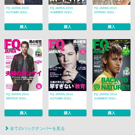
FQ JAPAN 2015
FQ JAPAN 2015
FQ JAPAN 2015
AUTUMN ISSU...
SUMMER ISSU...
SPRING ISSU...
購入
購入
購入
FQ JAPAN 2014
FQ JAPAN 2014
FQ JAPAN 2014
WINTER ISSU...
AUTUMN ISSU...
SUMMER ISSU...
購入
購入
購入
全てのバックナンバーを見る