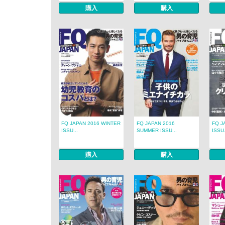
購入
購入
FQ JAPAN 2016 WINTER
FQ JAPAN 2016
FQ J
ISSU...
SUMMER ISSU...
ISSU.
購入
購入