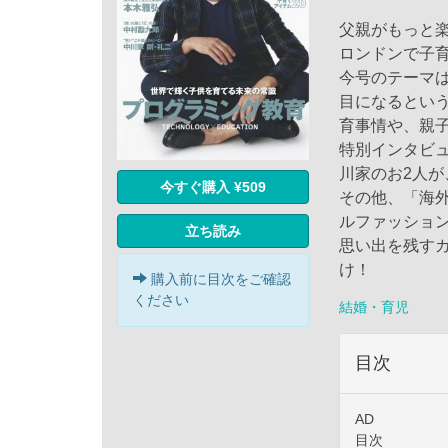
父親がもっと楽
ロンドンで子
今号のテーマは
目になるとい
育事情や、親
特別インタビ
川家のお2人
今すぐ購入 ¥509
その他、「海
ルファッション
立ち読み
思い出を残す
け！
購入前に目次をご確認
ください
結婚・育児
目次
AD
目次