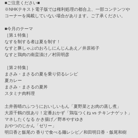
■ご注意ください■
※NHKテキスト電子版では権利処理の都合上、一部コンテンツや
コーナーを掲載していない場合があります。ご了承ください。
■今月のテーマ
［第１特集］
なすを制する者は夏を制す！
なすと豚しゃぶのおろしにんじんあえ／井原裕子
なすと鶏肉の南蛮漬け／村田明彦
［第２特集］
まさみ・まさるの夏を乗り切るレシピ
夏カレー
まさみ・まさるの夏丼
スタミナ肉料理
土井善晴のふつうにおいしいもん「夏野菜とお肉の蒸し煮」
大原千鶴の技あり！定番おかず「鶏塩つくね vs チキンナゲット」
マネしたくなる かき揚げ／野本やすゆき
おやつのじかん「ゼリー」
明日香と飯尾の 香りで食べる麺レシピ／和田明日香・飯尾和樹