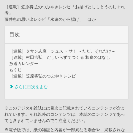
［連載］笠原将弘のつぶやきレシピ「お揚げとししとうのしぐれ
煮」
藤井恵の思い出レシピ「永遠のから揚げ」 ほか
目次
［連載］タサン志麻 ジュスト サ！ ～ただ、それだけ～
［連載］村田吉弘 だしいらずでつくる 和食のはなし
放送カレンダー
もくじ
［連載］笠原将弘のつぶやきレシピ
さらに目次をよむ
※このデジタル雑誌には目次に記載されているコンテンツが含ま
れています。それ以外のコンテンツは、本誌のコンテンツであっ
ても含まれていませんのでご注意ください。
※電子版では、紙の雑誌と内容が一部異なる場合や、掲載されな