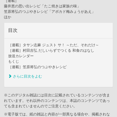
［連載］
藤井恵の思い出レシピ「たこ焼きは家族の味」
笠原将弘のつぶやきレシピ「アボカド梅みょうがあえ」
ほか
目次
［連載］タサン志麻 ジュスト サ！ ～ただ、それだけ～
［連載］村田吉弘 だしいらずでつくる 和食のはなし
放送カレンダー
もくじ
［連載］笠原将弘のつぶやきレシピ
さらに目次をよむ
※このデジタル雑誌には目次に記載されているコンテンツが含ま
れています。それ以外のコンテンツは、本誌のコンテンツであっ
ても含まれていませんのでご注意ください。
※電子版では、紙の雑誌と内容が一部異なる場合や、掲載されな