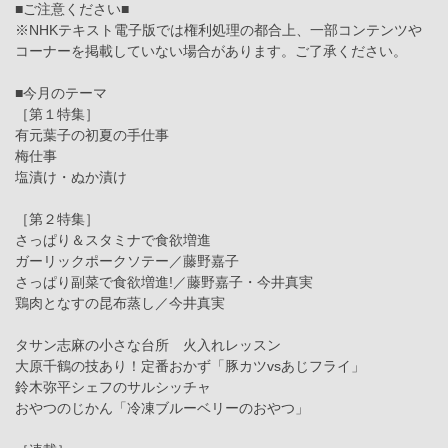
■ご注意ください■
※NHKテキスト電子版では権利処理の都合上、一部コンテンツや
コーナーを掲載していない場合があります。ご了承ください。
■今月のテーマ
［第１特集］
有元葉子の初夏の手仕事
梅仕事
塩漬け・ぬか漬け
［第２特集］
さっぱり＆スタミナで食欲増進
ガーリックポークソテー／藤野嘉子
さっぱり副菜で食欲増進!／藤野嘉子・今井真実
鶏肉となすの昆布蒸し／今井真実
タサン志麻の小さな台所 火入れレッスン
大原千鶴の技あり！定番おかず「豚カツvsあじフライ」
鈴木弥平シェフのサルシッチャ
おやつのじかん「冷凍ブルーベリーのおやつ」