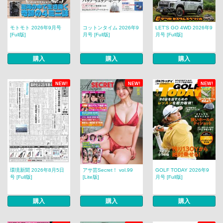
モトモト 2026年9月号
コットンタイム 2026年9
LET’S GO 4WD 2026年9
[Full版]
月号 [Full版]
月号 [Full版]
購入
購入
購入
NEW!
NEW!
NEW!
環境新聞 2026年8月5日
アサ芸Secret！ vol.99
GOLF TODAY 2026年9
号 [Full版]
[Lite版]
月号 [Full版]
購入
購入
購入