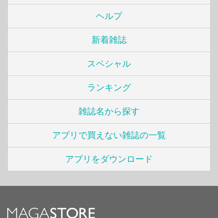
ヘルプ
新着雑誌
スペシャル
ランキング
雑誌名から探す
アプリで買えない雑誌の一覧
アプリをダウンロード