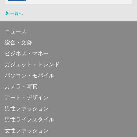
一覧へ
ニュース
総合・文藝
ビジネス・マネー
ガジェット・トレンド
パソコン・モバイル
カメラ・写真
アート・デザイン
男性ファッション
男性ライフスタイル
女性ファッション