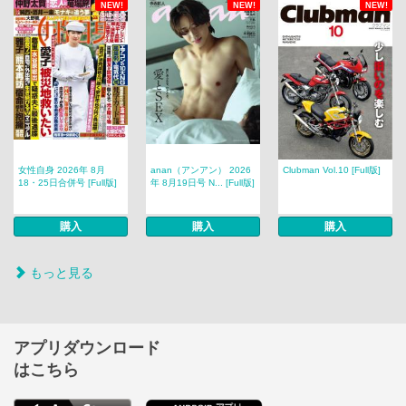
NEW!
NEW!
NEW!
女性自身 2026年 8月
anan（アンアン） 2026
Clubman Vol.10 [Full版]
18・25日合併号 [Full版]
年 8月19日号 N... [Full版]
購入
購入
購入
もっと見る
アプリダウンロード
はこちら