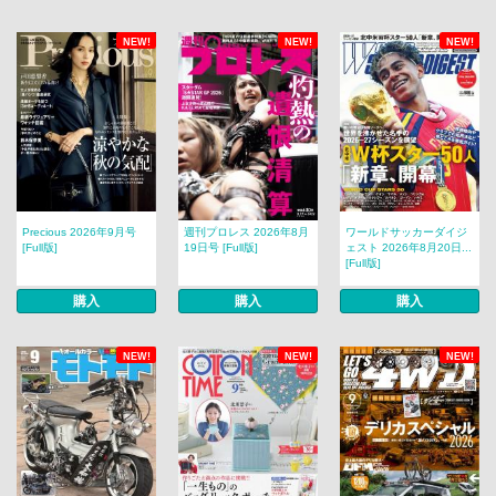
NEW!
NEW!
NEW!
Precious 2026年9月号
週刊プロレス 2026年8月
ワールドサッカーダイジ
[Full版]
19日号 [Full版]
ェスト 2026年8月20日...
[Full版]
購入
購入
購入
NEW!
NEW!
NEW!