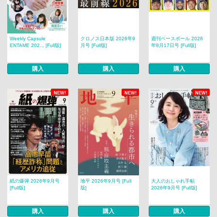
Weekly Capsule
クロノス日本版 2026年9
週刊ベースボール 2026
ENTAME 202... [Full版]
月号 [Full版]
年8月17日号 [Full版]
購入
購入
購入
NEW!
NEW!
NEW!
紙の爆弾 2026年9月号
地平 2026年9月号 [Full
大人のおしゃれ手帖
[Full版]
版]
2026年9月号 [Full版]
購入
購入
購入