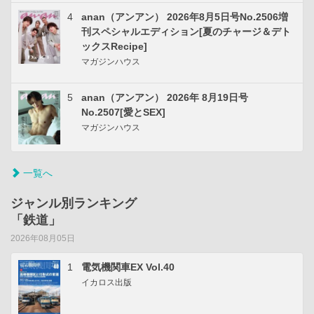
4
anan（アンアン） 2026年8月5日号No.2506増
刊スペシャルエディション[夏のチャージ＆デト
ックスRecipe]
マガジンハウス
5
anan（アンアン） 2026年 8月19日号
No.2507[愛とSEX]
マガジンハウス
一覧へ
ジャンル別ランキング
「鉄道」
2026年08月05日
1
電気機関車EX Vol.40
イカロス出版