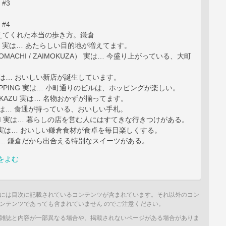
 #3
 #4
えてくれた本当の歩き方。鎌倉
ION 実は… あたらしい目的地が増えてます。
（OMACHI / ZAIMOKUZA） 実は… 今盛り上がっている、大町
 実は… おいしい新店が誕生しています。
HOPPING 実は… 小町通りのビルは、ホッピングが楽しい。
 OKAZU 実は… 名物おかずが揃ってます。
D 実は… 食通が持っている、おいしい手札。
ITEM 実は… 暮らしの店を営む人にはすてきな行きつけがある。
AL 実は… おいしい鎌倉食材が食卓を毎日楽しくする。
実は… 鎌倉だから出合える特別なスイーツがある。
をよむ
には目次に記載されているコンテンツが含まれています。それ以外のコン
ンテンツであっても含まれていません のでご注意ください。
雑誌と内容が一部異なる場合や、掲載されないページがある場合がありま