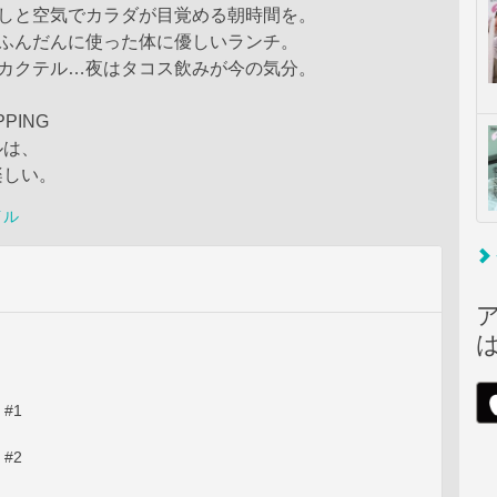
ざしと空気でカラダが目覚める朝時間を。
をふんだんに使った体に優しいランチ。
、カクテル…夜はタコス飲みが今の気分。
PPING
ルは、
楽しい。
イル
 #1
 #2