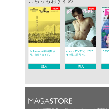
こちらもおすすめ
NEW!
NEW!
＆ Premium特別編集 台
anan（アンアン） 2026
ESS
湾、街歩きガイド。
年 8月19日号 N...
購入
購入