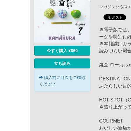
マガジンハウス / 
※電子版では
ージや特別付
※本雑誌はカ
今すぐ購入 ¥860
読みづらい場
立ち読み
鎌倉 ローカル
購入前に目次をご確認
DESTINATION
ください
あたらしい目
HOT SPOT（O
今盛り上がっ
GOURMET
おいしい新店