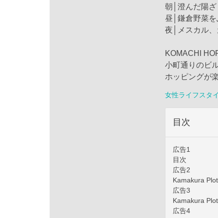
朝│澄んだ陽
昼│鎌倉野菜
夜│メスカル
KOMACHI HO
小町通りのビ
ホッピングが
女性ライフスタ
目次
広告1
目次
広告2
Kamakura Plot
広告3
Kamakura Plot
広告4