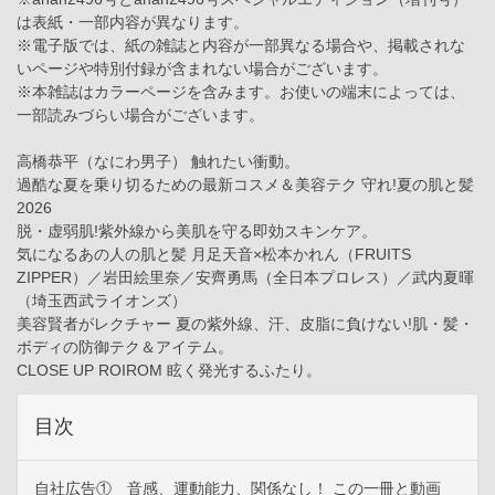
は表紙・一部内容が異なります。
※電子版では、紙の雑誌と内容が一部異なる場合や、掲載されな
いページや特別付録が含まれない場合がございます。
※本雑誌はカラーページを含みます。お使いの端末によっては、
一部読みづらい場合がございます。
高橋恭平（なにわ男子） 触れたい衝動。
過酷な夏を乗り切るための最新コスメ＆美容テク 守れ!夏の肌と髪
2026
脱・虚弱肌!紫外線から美肌を守る即効スキンケア。
気になるあの人の肌と髪 月足天音×松本かれん（FRUITS
ZIPPER）／岩田絵里奈／安齊勇馬（全日本プロレス）／武内夏暉
（埼玉西武ライオンズ）
美容賢者がレクチャー 夏の紫外線、汗、皮脂に負けない!肌・髪・
ボディの防御テク＆アイテム。
CLOSE UP ROIROM 眩く発光するふたり。
目次
自社広告① 音感、運動能力、関係なし！ この一冊と動画