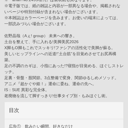
※電子版では、紙の雑誌と内容が一部異なる場合や、掲載されな
いページや特別付録が含まれない場合がございます。
※本雑誌はカラーページを含みます。お使いの端末によっては、
一部読みづらい場合がございます。
佐野晶哉（Aぇ! group） 未来への響き。
土台を整えて、手に入れる!美脚美尻2026
X脚もO脚もこれでスッキリ!ファシアの活性化で美脚が蘇る。
美しいヒップラインへの近道!“土台筋”を目覚めさせてお尻再構
築。
足の不調のカギは、小指にあった!?寝指が目覚める、ほぐしストレ
ッチ。
足裏・骨盤・股関節。3点整備で変身、関節ゆるしめメソッド。
アニメ『超かぐや姫！』運命に委ね、運命の先へ。
IS：SUE 異彩な完全体。
老廃物を流して脚すっきり!仕事タイプ別・もみほぐし術。
目次
広告① 飲みたい瞬間、好きなだけ