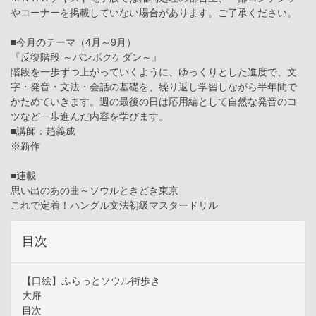
やコーナーを掲載していない場合があります。ご了承ください。
■今月のテーマ（4月～9月）
『反復階段 ～パンボクケダン～』
階段を一歩ずつ上がっていくように、ゆっくりとした進度で、文
字・発音・文法・会話の基礎を、繰り返し学習しながら半年間で
かためていきます。週の最後の日は応用編として自然な発音のコ
ツなど一歩進んだ内容を学びます。
■講師：趙義成
※新作
■連載
思い出のあの曲～ソウルときどき東京
これで定着！ハングル文法初級マスタードリル
目次
【口絵】ふらっとソウル街歩き
大扉
目次