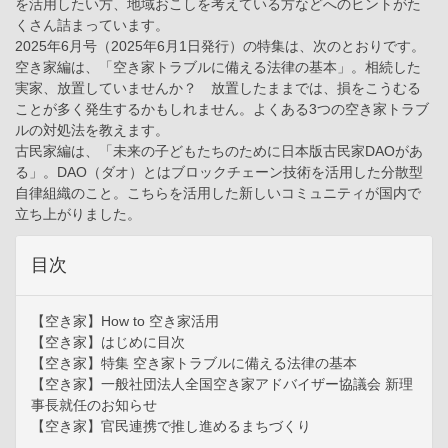
を活用したい方、地域おこしを考えている方などへのヒントがた
くさん詰まっています。
2025年6月号（2025年6月1日発行）の特集は、次のとおりです。
空き家編は、「空き家トラブルに備える法律の基本」。相続した
実家、放置していませんか？ 放置したままでは、損をこうむる
ことが多く発生するかもしれません。よくある3つの空き家トラブ
ルの対処法を教えます。
古民家編は、「未来の子どもたちのために日本版古民家DAOがあ
る」。DAO（ダオ）とはブロックチェーン技術を活用した分散型
自律組織のこと。こちらを活用した新しいコミュニティが国内で
立ち上がりました。
目次
【空き家】How to 空き家活用
【空き家】はじめに目次
【空き家】特集 空き家トラブルに備える法律の基本
【空き家】一般社団法人全国空き家アドバイザー協議会 新理
事長就任のお知らせ
【空き家】官民連携で推し進めるまちづくり