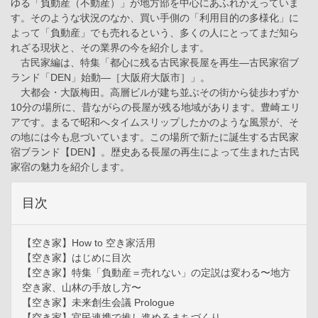
ゆる「負動産（不動産）」が地方部を中心にあふれかえっていま
す。そのような状況のなか、買い手側の「利用目的の多様化」に
よって「負動産」でも売れるという、多くの人にとってまだ知ら
れざる現状と、その業界の今を紹介します。
古民家編は、特集「都心に残る古民家長屋を再生―古民家宿ブ
ランド「DEN」始動―［大阪府大阪市］」。
大都会・大阪梅田。高層ビルが建ち並ぶその街から徒歩わずか
10分の場所に、昔ながらの長屋が残る地域があります。豊崎エリ
アです。まるで昭和へタイムスリップしたかのような風景が、そ
の地には今も息づいています。この場所で新たに誕生する古民家
宿ブランド【DEN】。歴史ある長屋の再生によって生まれた古民
家宿の魅力を紹介します。
目次
【空き家】How to 空き家活用
【空き家】はじめに目次
【空き家】特集「負動産＝売れない」の定説は変わる〜地方
空き家、山林の手放し方〜
【空き家】未来創生会議 Prologue
【空き家】官民連携で推し進めるまちづくり