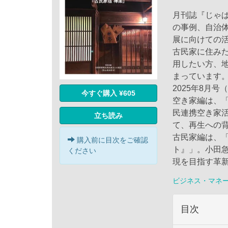
月刊誌『じゃ
の事例、自治
展に向けての
古民家に住み
用したい方、
まっています
2025年8月
今すぐ購入 ¥605
空き家編は、「
民連携空き家
立ち読み
て、再生への
古民家編は、「
購入前に目次をご確認
ト』」。小田
ください
現を目指す革
ビジネス・マネ
目次