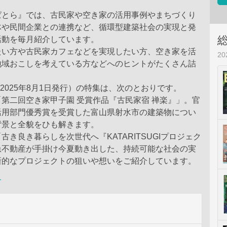
ぱとら』では、古民家や空き家の活用事例やまちづくり
体や民間企業との連携など、循環型建築社会の実現と発
活動を毎月紹介しています。
たい方や古民家カフェなどを実現したい方、空き家を活
2
地域おこしを考えている方などへのヒントがたくさん詰
。
号（2025年8月1日発行）の特集は、次のとおりです。
第二回空き家甲子園 受賞作品『古民家宿 禅楽』」。官
活用部門優秀賞を受賞した富山県射水市の建築物につい
背景と全貌をひも解きます。
古き良き暮らしを次世代へ『KATARITSUGIプロジェク
急不動産が手掛け今夏動き出した、持続可能な社会の実
新的なプロジェクトの狙いや想いをご紹介しています。
ー