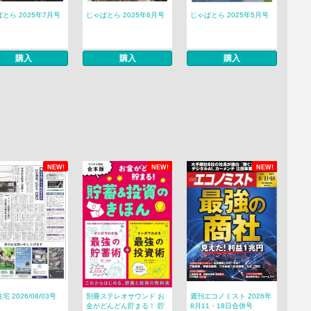
とら 2025年7月号
じゃぱとら 2025年6月号
じゃぱとら 2025年5月号
購入
購入
購入
NEW!
NEW!
NEW!
宅 2026/08/03号
別冊ステレオサウンド お
週刊エコノミスト 2026年
金がどんどん貯まる！ 貯
8月11・18日合併号