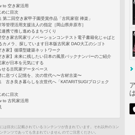
 to 空き家活用
じめに目次
集 第二回空き家甲子園受賞作品「古民家宿 禅楽」
家等管理活用支援法人の指定［岡山県井原市］
民連携で推し進めるまちづくり
登空き家古民家リノベーションコンテスト電子書籍化じゃぱと
てるカメラ、探しています日本版古民家 DAO大工のシゴト
空き家】循環型建築ネットワーク
空き家】未来に残したい日本の風景バックナンバーのご紹介
民家が日本を元気にする
らせる古民家データベース
材に息づく記憶を、次の世代へ〜古材古楽〜
 古き良き暮らしを次世代へ「KATARITSUGIプロジェク
じめに目次
 to 古民家活用
紙
には目次に記載されているコンテンツが含まれています。それ以外のコン
ンテンツであっても含まれていません のでご注意ください。