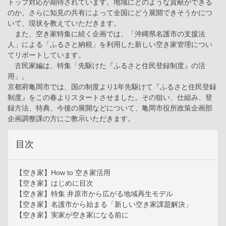
トップ対応が期待されています。地域にどのような貢献ができる
のか、さらに知見の共有によって全国にどう展開できそうかにつ
いて、現状を教えていただきます。
また、空き家特集に続く企画では、「沖縄県名護市の支援法
人」による「ふるさと納税」を利用した新しい空き家管理につい
てリポートしています。
古民家編は、特集「先駆けた『ふるさと住民登録制度』の活
用」。
京都府亀岡市では、国の制度より1年先駆けて『ふるさと住民登録
制度』をこの春よりスタートさせました。その狙い、仕組み、登
録方法、特典、今後の展開などについて、亀岡市役所政策企画部
企画調整課の方にご教示いただきます。
目次
【空き家】How to 空き家活用
【空き家】はじめに目次
【空き家】特集 井原市から広がる地域再生モデル
【空き家】名護市から始まる「新しい空き家課題解決」
【空き家】実家が空き家になる前に