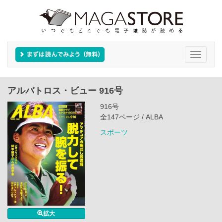
Toggle
navigati
アルバトロス・ビュー 916号
916号
全147ページ / ALBA
スポーツ
拡大