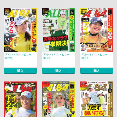
アルバトロス・ビュー
アルバトロス・ビュー
アルバトロス・ビュー
862号
861号
860号
購入
購入
購入