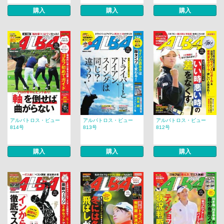
購入
購入
購入
アルバトロス・ビュー
アルバトロス・ビュー
アルバトロス・ビュー
814号
813号
812号
購入
購入
購入