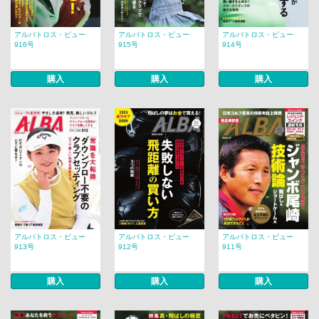
アルバトロス・ビュー
アルバトロス・ビュー
アルバトロス・ビュー
916号
915号
914号
購入
購入
購入
アルバトロス・ビュー
アルバトロス・ビュー
アルバトロス・ビュー
913号
912号
911号
購入
購入
購入