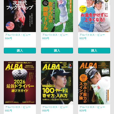
アルバトロス・ビュー
アルバトロス・ビュー
アルバトロス・ビュー
934号
933号
932号
購入
購入
購入
アルバトロス・ビュー
アルバトロス・ビュー
アルバトロス・ビュー
931号
930号
929号