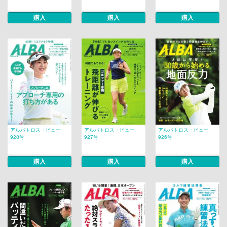
購入
購入
購入
アルバトロス・ビュー
アルバトロス・ビュー
アルバトロス・ビュー
928号
927号
926号
購入
購入
購入