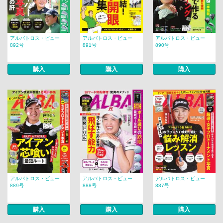
アルバトロス・ビュー
アルバトロス・ビュー
アルバトロス・ビュー
892号
891号
890号
購入
購入
購入
アルバトロス・ビュー
アルバトロス・ビュー
アルバトロス・ビュー
889号
888号
887号
購入
購入
購入