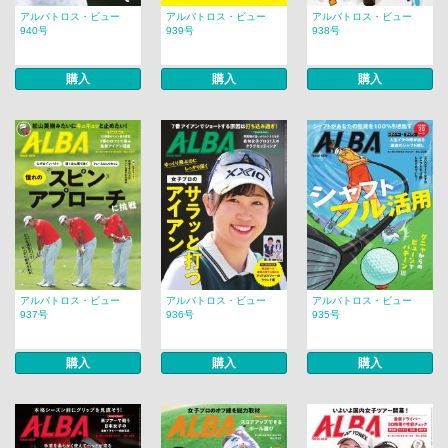
アルバトロス・ビュー
アルバトロス・ビュー
アルバトロス・ビュー
940号
939号
938号
購入
購入
購入
アルバトロス・ビュー
アルバトロス・ビュー
アルバトロス・ビュー
937号
936号
935号
購入
購入
購入