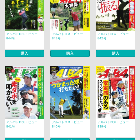
アルバトロス・ビュー
アルバトロス・ビュー
アルバトロス・ビュー
844号
843号
842号
購入
購入
購入
アルバトロス・ビュー
アルバトロス・ビュー
アルバトロス・ビュー
841号
840号
839号