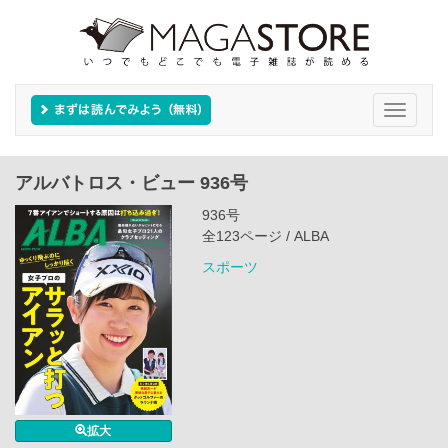
Toggle
navigati
アルバトロス・ビュー 936号
936号
全123ページ / ALBA
スポーツ
拡大