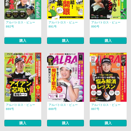
アルバトロス・ビュー
アルバトロス・ビュー
アルバトロス・ビュー
892号
891号
890号
購入
購入
購入
アルバトロス・ビュー
アルバトロス・ビュー
アルバトロス・ビュー
889号
888号
887号
購入
購入
購入