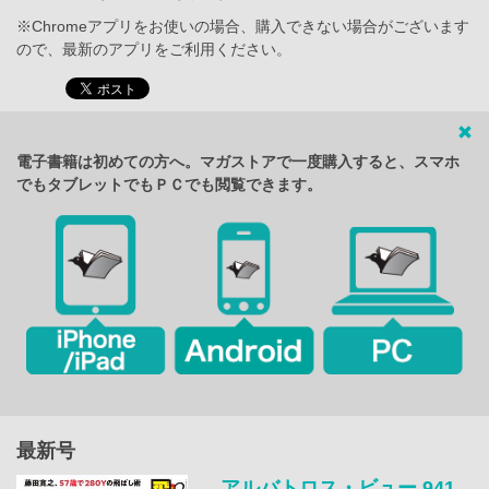
※Chromeアプリをお使いの場合、購入できない場合がございます
ので、最新のアプリをご利用ください。
電子書籍は初めての方へ。マガストアで一度購入すると、スマホ
でもタブレットでもＰＣでも閲覧できます。
最新号
アルバトロス・ビュー 941