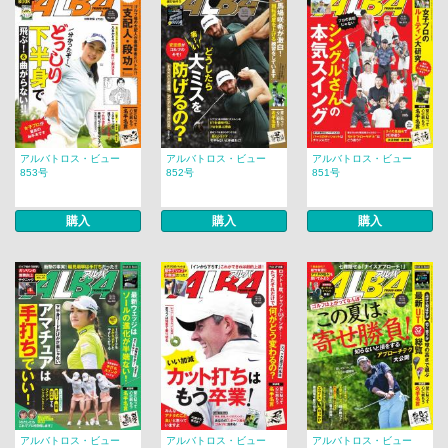
アルバトロス・ビュー
アルバトロス・ビュー
アルバトロス・ビュー
853号
852号
851号
購入
購入
購入
アルバトロス・ビュー
アルバトロス・ビュー
アルバトロス・ビュー