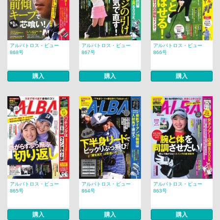
アルバトロス・ビュー
アルバトロス・ビュー
アルバトロス・ビュー
868号
867号
866号
購入
購入
購入
アルバトロス・ビュー
アルバトロス・ビュー
アルバトロス・ビュー
865号
864号
863号
購入
購入
購入