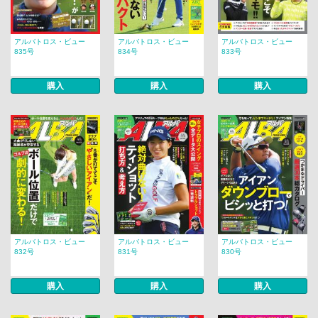
アルバトロス・ビュー
アルバトロス・ビュー
アルバトロス・ビュー
835号
834号
833号
購入
購入
購入
アルバトロス・ビュー
アルバトロス・ビュー
アルバトロス・ビュー
832号
831号
830号
購入
購入
購入