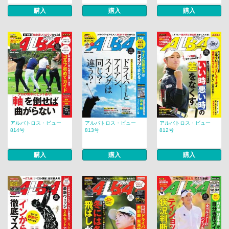
購入
購入
購入
アルバトロス・ビュー
アルバトロス・ビュー
アルバトロス・ビュー
814号
813号
812号
購入
購入
購入