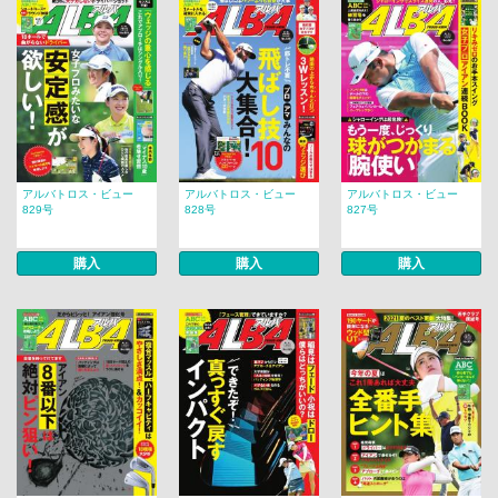
アルバトロス・ビュー
アルバトロス・ビュー
アルバトロス・ビュー
829号
828号
827号
購入
購入
購入