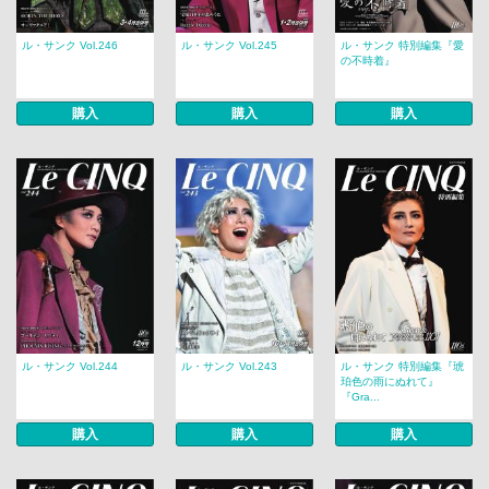
ル・サンク Vol.246
ル・サンク Vol.245
ル・サンク 特別編集『愛
の不時着』
購入
購入
購入
ル・サンク Vol.244
ル・サンク Vol.243
ル・サンク 特別編集『琥
珀色の雨にぬれて』
『Gra...
購入
購入
購入