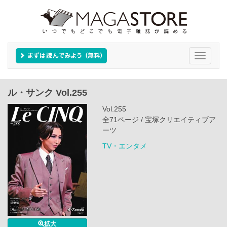
Toggle
navigati
ル・サンク Vol.255
Vol.255
全71ページ / 宝塚クリエイティブア
ーツ
TV・エンタメ
拡大