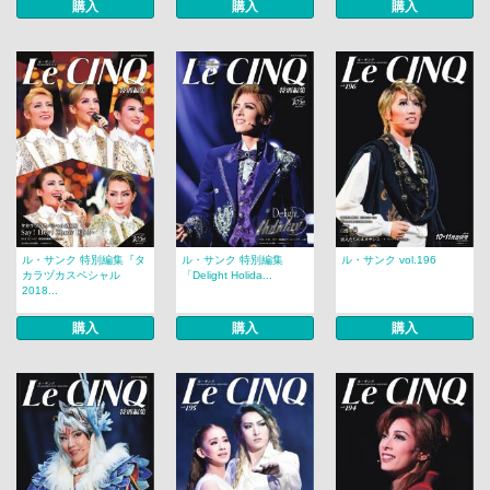
購入
購入
購入
ル・サンク 特別編集『タ
ル・サンク 特別編集
ル・サンク vol.196
カラヅカスペシャル
「Delight Holida...
2018...
購入
購入
購入