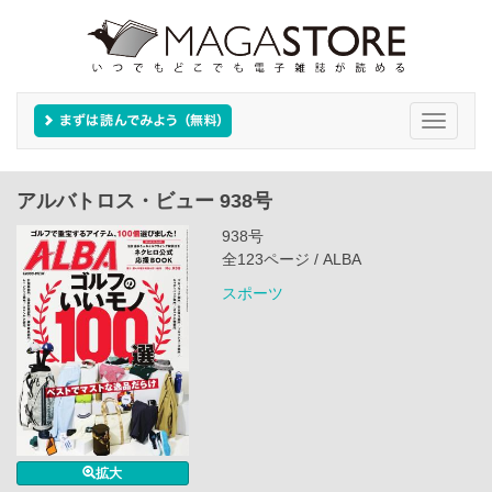
Toggle
navigati
アルバトロス・ビュー 938号
938号
全123ページ / ALBA
スポーツ
拡大