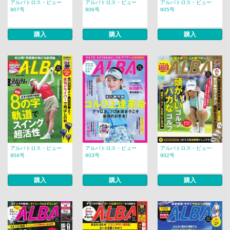
アルバトロス・ビュー
アルバトロス・ビュー
アルバトロス・ビュー
907号
906号
905号
購入
購入
購入
アルバトロス・ビュー
アルバトロス・ビュー
アルバトロス・ビュー
904号
903号
902号
購入
購入
購入