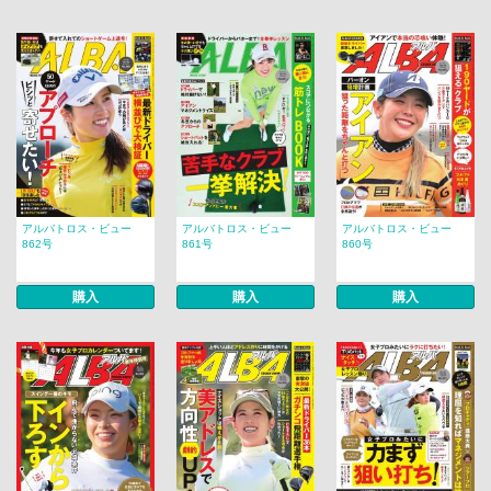
アルバトロス・ビュー
アルバトロス・ビュー
アルバトロス・ビュー
862号
861号
860号
購入
購入
購入