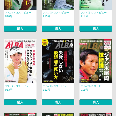
アルバトロス・ビュー
アルバトロス・ビュー
アルバトロス・ビュー
916号
915号
914号
購入
購入
購入
アルバトロス・ビュー
アルバトロス・ビュー
アルバトロス・ビュー
913号
912号
911号
購入
購入
購入