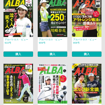
アルバトロス・ビュー
アルバトロス・ビュー
アルバトロス・ビュー
910号
909号
908号
購入
購入
購入