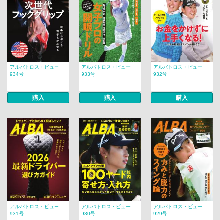
アルバトロス・ビュー
アルバトロス・ビュー
アルバトロス・ビュー
934号
933号
932号
購入
購入
購入
アルバトロス・ビュー
アルバトロス・ビュー
アルバトロス・ビュー
931号
930号
929号