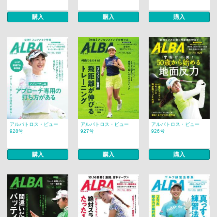
購入
購入
購入
アルバトロス・ビュー
アルバトロス・ビュー
アルバトロス・ビュー
928号
927号
926号
購入
購入
購入