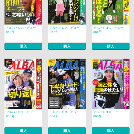
アルバトロス・ビュー
アルバトロス・ビュー
アルバトロス・ビュー
868号
867号
866号
購入
購入
購入
アルバトロス・ビュー
アルバトロス・ビュー
アルバトロス・ビュー
865号
864号
863号
購入
購入
購入