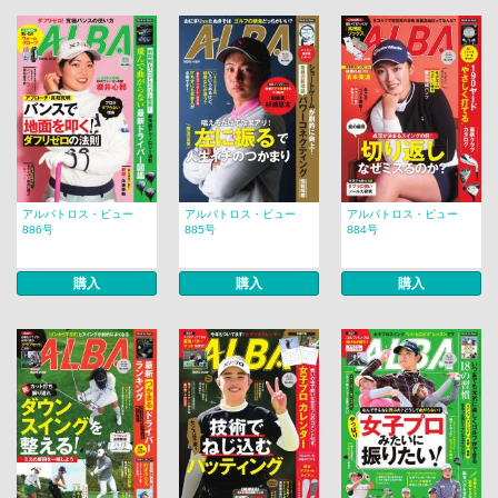
アルバトロス・ビュー
アルバトロス・ビュー
アルバトロス・ビュー
886号
885号
884号
購入
購入
購入