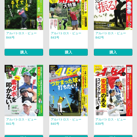
アルバトロス・ビュー
アルバトロス・ビュー
アルバトロス・ビュー
844号
843号
842号
購入
購入
購入
アルバトロス・ビュー
アルバトロス・ビュー
アルバトロス・ビュー
841号
840号
839号