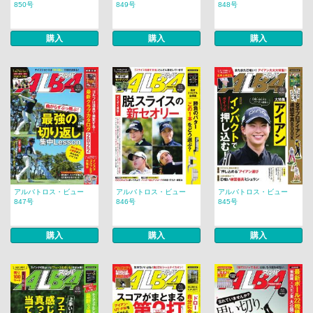
850号
849号
848号
購入
購入
購入
アルバトロス・ビュー
アルバトロス・ビュー
アルバトロス・ビュー
847号
846号
845号
購入
購入
購入